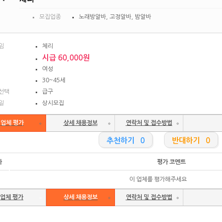
모집업종
노래방알바, 고정알바, 밤알바
임
체리
시급 60,000원
여성
30~45세
선택
급구
일
상시모집
업체 평가
상세 채용정보
연락처 및 접수방법
추천하기 0
반대하기 0
가
평가 코멘트
이 업체를 평가해주세요
업체 평가
상세 채용정보
연락처 및 접수방법