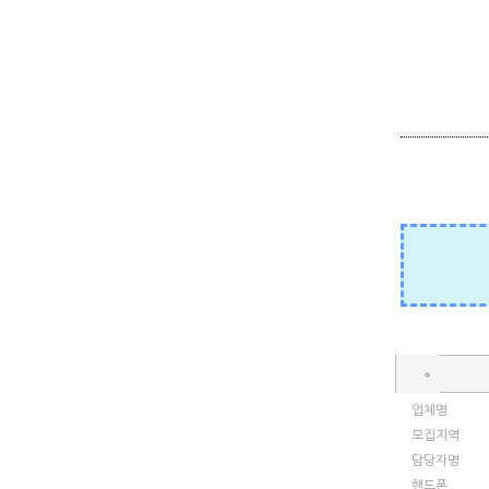
업체명
모집지역
담당자명
핸드폰