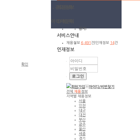
광고등록
채용정보
이력서등록
고객문의
공지
l
서비스안내
채용정보
6,491
건
|
인재정보
14
건
인재정보
확인
회원가입
아이디/
비번찾기
전체
채용
정보
지역별 채용정보
서울
인천
대구
대전
부산
광주
울산
세종
경기