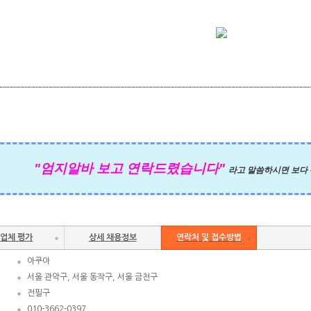
"엄지알바
보고 연락드렸습니다"
라고 말씀하시면 보다 
업체 평가
상세 채용정보
연락처 및 접수방법
아쿠아
서울 관악구, 서울 동작구, 서울 금천구
전필구
010-3662-0397