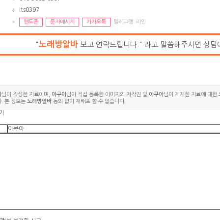
its0397
핸드폰
문자메시지
카카오톡
텔레그램 라인
노래방알바
"
보고 연락드립니다." 라고 말씀해주시면 상담
아
님이 작성한 자료이며,
아쿠아
님이 직접 등록한 이미지의 저작권 및
아쿠아
님이 게재한 자료에 대한 
. 본 정보는
노래방알바
동의 없이 재배포 할 수 없습니다.
기
아쿠아