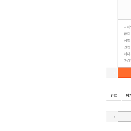
닉네
급여
성별
연령
테마
마감
번호
평