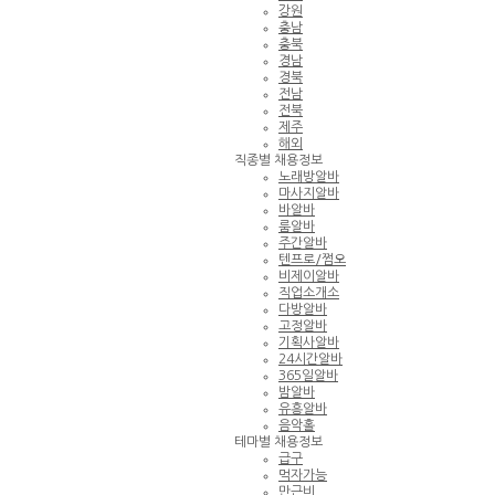
강원
충남
충북
경남
경북
전남
전북
제주
해외
직종별 채용정보
노래방알바
마사지알바
바알바
룸알바
주간알바
텐프로/쩜오
비제이알바
직업소개소
다방알바
고정알바
기획사알바
24시간알바
365일알바
밤알바
유흥알바
음악홀
테마별 채용정보
급구
먹자가능
만근비