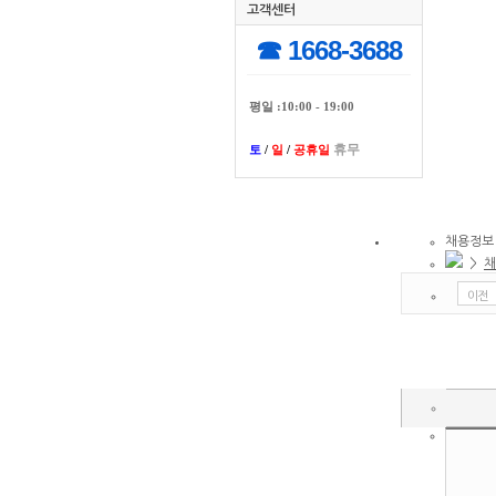
고객센터
☎ 1668-3688
평일 :10:00 - 19:00
휴무
토
/
일
/
공휴일
채용정보
>
채
이전
고용노동부 권고 사항안내
해당 채용공고는 사업자등록증 및 영업허가증이 첨부되지 않아 채용공고를 확