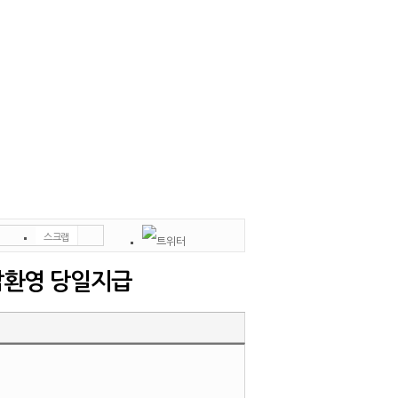
스크랩
인쇄
신고
잡환영 당일지급
쪽지