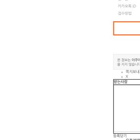
카카오톡 ID
접수방법
본 정보는
아쿠
을 지지 않습니다
쪽지보내
X
받는사람
등록
닫기