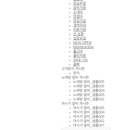
첫날무찡
꽁비지원
소개비
면접비
당일지급
경력우대
의류지원
선 성형
실장모집
NEW OPEN
Membership
출근비
출퇴차량
40대~OK
중빠
고객문의 게시판
문의
노래방 알바 게시판
노래방 알바_샘플005
노래방 알바_샘플005
노래방 알바_샘플004
노래방 알바_샘플003
노래방 알바_샘플002
마사지 알바 게시판
마사지 알바_샘플005
마사지 알바_샘플004
마사지 알바_샘플003
마사지 알바_샘플002
마사지 알바_샘플001