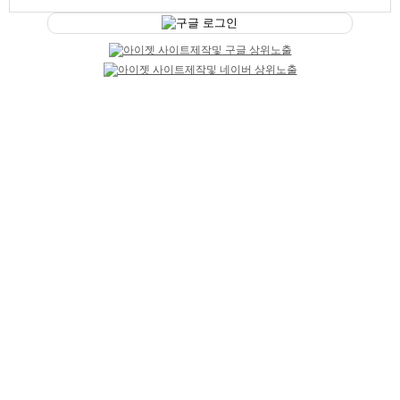
트워터
구글 로그인
기본정보
닉네임
길
급여
시급 50,000원
성별
여성
연령
20~45세
테마선택
급구
마감일
상시모집
업체평가
추천하기 0
반대하기 0
평가
평가 코멘트
이 업체를 평가해주세요
상세 채용정보