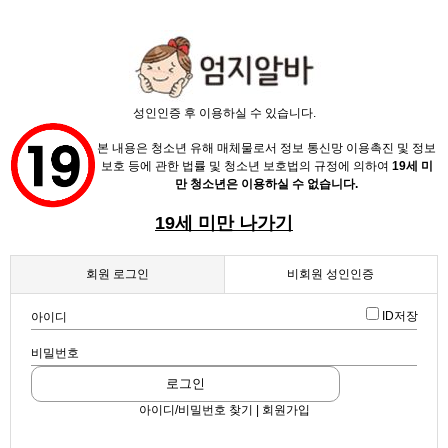
X
성인인증 후 이용하실 수 있습니다.
본 내용은 청소년 유해 매체물로서 정보 통신망 이용촉진 및 정보
보호 등에 관한 법률 및 청소년 보호법의 규정에 의하여
19세 미
만 청소년은 이용하실 수 없습니다.
19세 미만 나가기
채용정보
인재정보
회원 로그인
비회원 성인인증
업데이트 2026-03-31 23:35:50
고수익알바 20대30대40대 여성분 구해요^^
업소정보
ID저장
아이디
확인
길 (노래방알바, 24시간알바, 365일알바)
비밀번호
스크랩
|
신고
서비스안내
|
쪽지
|
공유
로그인
공유하기
아이디/비밀번호 찾기 | 회원가입
구글
페이스북