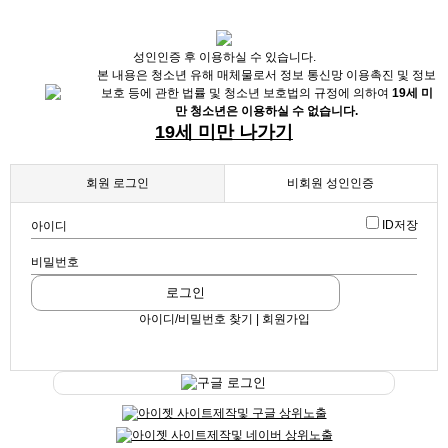
X
성인인증 후 이용하실 수 있습니다.
본 내용은 청소년 유해 매체물로서 정보 통신망 이용촉진 및 정보
보호 등에 관한 법률 및 청소년 보호법의 규정에 의하여
19세 미
만 청소년은 이용하실 수 없습니다.
19세 미만 나가기
회원 로그인
비회원 성인인증
ID저장
아이디
채용정보
인재정보
업소정보
서비스안내
비밀번호
업데이트 2025-11-26 12:59:26
로그인
강북구 1등 일제일많은 바비에서 공주님들 모십니다^^
확인
아이디/비밀번호 찾기 | 회원가입
바비 (노래방알바, 365일알바, 룸알바)
스크랩
|
신고
|
쪽지
|
공유
구글 로그인
공유하기
구글
페이스북