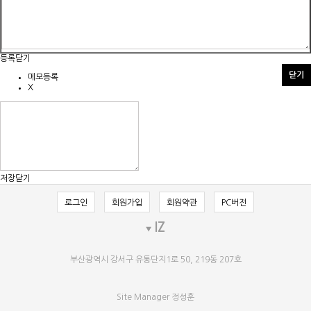
등록
닫기
닫기
메모등록
X
저장
닫기
로그인
회원가입
회원약관
PC버전
IZ
부산광역시 강서구 유통단지1로 50, 219동 207호
Site Manager 정성훈