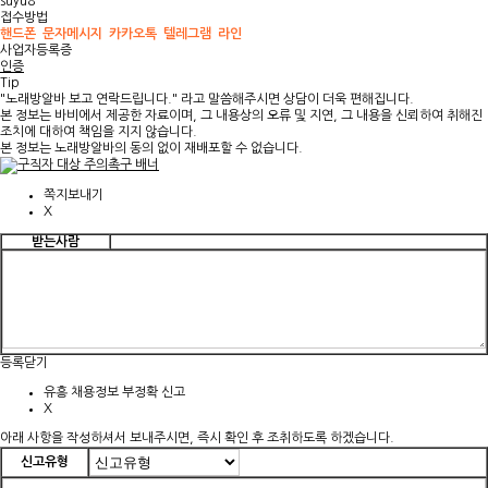
suyu8
접수방법
핸드폰
문자메시지
카카오톡
텔레그램
라인
사업자등록증
인증
Tip
"
노래방알바
보고 연락드립니다." 라고 말씀해주시면 상담이 더욱 편해집니다.
본 정보는
바비
에서 제공한 자료이며, 그 내용상의 오류 및 지연, 그 내용을 신뢰하여 취해진
조치에 대하여 책임을 지지 않습니다.
본 정보는
노래방알바
의 동의 없이 재배포할 수 없습니다.
쪽지보내기
X
받는사람
등록
닫기
유흥 채용정보 부정확 신고
X
아래 사항을 작성하셔서 보내주시면, 즉시 확인 후 조취하도록 하겠습니다.
신고유형