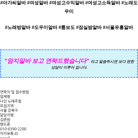
#아가씨알바 #여성알바 #여성고수익알바 #여성고소득알바 #노래도
우미
#노래방알바 #도우미알바 #룸보도 #잠실밤알바 #서울유흥알바
"엄지알바
보고 연락드렸습니다"
라고 말씀하시면 보다 편한
상담이 이루어 집니다.
연락처 및 접수방법
업체명
나인 노래주점
모집지역
서울 강북구
담당자명
김준원
핸드폰
010-6390-2288
카카오톡 ID