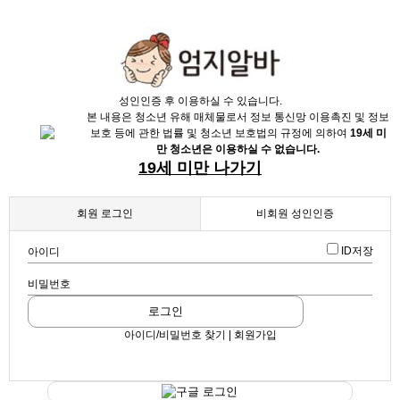
X
성인인증 후 이용하실 수 있습니다.
본 내용은 청소년 유해 매체물로서 정보 통신망 이용촉진 및 정보
보호 등에 관한 법률 및 청소년 보호법의 규정에 의하여
19세 미
만 청소년은 이용하실 수 없습니다.
19세 미만 나가기
채용정보
회원 로그인
비회원 성인인증
인재정보
ID저장
아이디
업데이트 2026-04-27 16:11:50
영원한 식구 책임지고 끌고 가겠습니다.
업소정보
비밀번호
광고기간 만료 안내
해당 광고는 기간이 만료되어 더 이상
엔젤 (노래방알바, 기획사알바, 365일알바)
로그인
볼 수 없습니다.
스크랩
|
신고
서비스안내
|
쪽지
|
공유
홈페이지 내 다른 구인광고를 찾아보
아이디/비밀번호 찾기 | 회원가입
세요.
공유하기
확인
구글
구글 로그인
페이스북