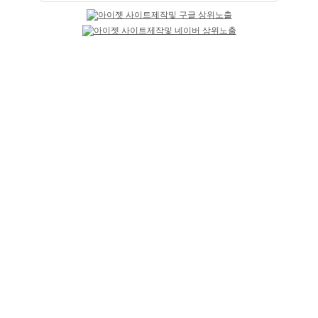
트워터
기본정보
닉네임
엔젤
급여
TC 50,000원
성별
무관
연령
20~40세
테마선택
당일지급
마감일
상시모집
업체평가
추천하기 4
반대하기 0
평가
평가 코멘트
추천
지금 일하고있는데 진짜 가족같은 분위기 같아요
추천
친절한 설명 감사합니다. 이번주 출근할때 연락드릴께효.
추천
정말 가족같은 분위기 너무 좋아요!
추천
언니들 추천합니다~