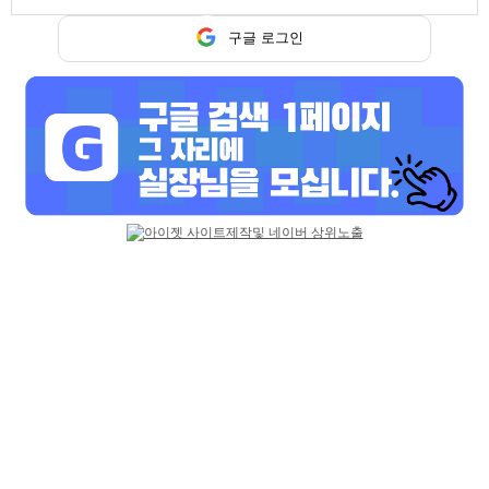
트워터
구글 로그인
기본정보
닉네임
하트
급여
시급 60,000원
성별
여성
연령
20~40세
테마선택
당일지급
마감일
상시모집
업체평가
추천하기 3
반대하기 0
평가
평가 코멘트
추천
실장님이 친절해요~
추천
같이 일해요 삼실 분위기 좋아요~
추천
짱짱짱!!!
상세 채용정보