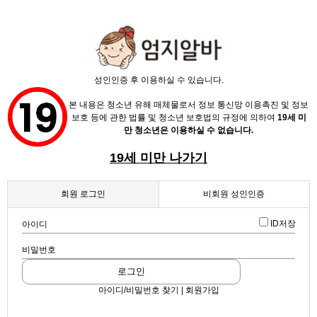
X
성인인증 후 이용하실 수 있습니다.
본 내용은 청소년 유해 매체물로서 정보 통신망 이용촉진 및 정보
보호 등에 관한 법률 및 청소년 보호법의 규정에 의하여
19세 미
만 청소년은 이용하실 수 없습니다.
19세 미만 나가기
채용정보
인재정보
회원 로그인
비회원 성인인증
업데이트 2026-06-09 10:50:03
일은쉽고♥ 마음은 편하게♥시급6만 ♥ 초보가능!♥ 고수익보장 ♥출퇴근 완전자유 !!
업소정보
ID저장
아이디
확인
러브 (노래방알바, 기획사알바, 365일알바)
비밀번호
스크랩
|
신고
서비스안내
|
쪽지
|
공유
로그인
공유하기
아이디/비밀번호 찾기 | 회원가입
구글
페이스북