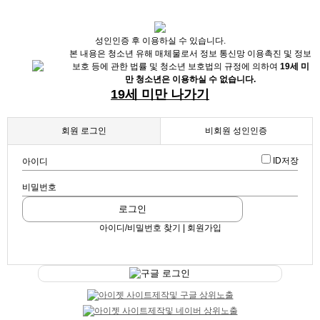
X
성인인증 후 이용하실 수 있습니다.
본 내용은 청소년 유해 매체물로서 정보 통신망 이용촉진 및 정보
보호 등에 관한 법률 및 청소년 보호법의 규정에 의하여
19세 미
만 청소년은 이용하실 수 없습니다.
19세 미만 나가기
회원 로그인
비회원 성인인증
ID저장
아이디
채용정보
비밀번호
인재정보
업데이트 2026-05-20 16:34:39
로그인
주안동노래방 TC7.5 술X 터치X 전지역출퇴차가능
업소정보
확인
아이디/비밀번호 찾기 | 회원가입
메이드 (노래방알바, 365일알바, 기획사알바)
스크랩
|
신고
서비스안내
|
쪽지
|
공유
구글 로그인
공유하기
구글
페이스북