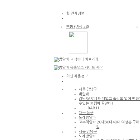
[낙성대 서울대입구 봉천] 초보환영 투잡
환영 당일지급
핫
인재정보
삐룽
(여성,28)
노래방알바
인천 부평구
안녕하세요!
최신
채용정보
서울 강남구
바알바
강남BAR11 터치없고 술강요 없이 편하
수있는 토킹바 꿀알바!
BAR11
대구 동구
노래방알바
고수익알바 20대30대40대 여성분 구해
길
서울 강남구
노래방알바