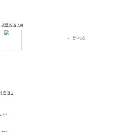
미힁
(여성,34)
광고신청
노래방알바
경기 고양시
안녕하세요
게 돈 잘벌
요^^