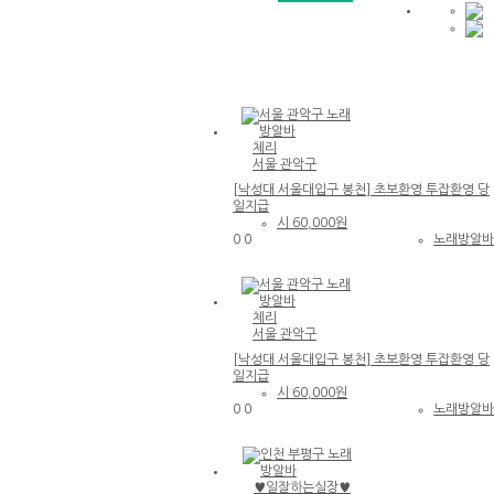
♥고
페이
보장
↗♥
테이
블가
능↗
♥초
보환
체리
영↗
서울 관악구
♥언
♥
니들
돈
[낙성대 서울대입구 봉천] 초보환영 투잡환영 당
환영
욕
일지급
대전
심
시
60,000원
유성
많
0
0
노래방알
룸알
은
바 대
공
서울 관악구 노래방알바
전유
주
흥알
님
[낙성대 서울대입구 봉천] 초보환영 투잡
바
체리
반
환영 당일지급
서울 관악구
드
시
[낙성대 서울대입구 봉천] 초보환영 투잡환영 당
클
일지급
릭!
시
60,000원
♥
0
0
노래방알
페
0
0
이
서울 관악구 노래방알바
높
대
다
[낙성대 서울대입구 봉천] 초보환영 투잡
전
고
♥일잘하는실장♥
환영 당일지급