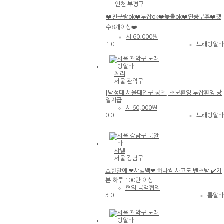
불
유
인천 부평구
법
성
❤️친구랑ok❤️투잡ok❤️늦출ok❤️연중무휴❤️갯
아
구
녜
수8개이상❤️
룸
요
시
60,000원
알
♥
1
0
노래방알
당
바
일
인천 부평구 노래방알바
지
☎
급
대전
체리
❤️친구랑ok❤️투잡ok❤️늦출ok❤️연중무
♥
①
서울 관악구
초
휴❤️갯수8개이상❤️
등↗
보
[낙성대 서울대입구 봉천] 초보환영 투잡환영 당
♥고
환
일지급
페이
영
시
60,000원
보장
♥
0
0
노래방알
↗♥
♥
테이
서울 관악구 노래방알바
블가
능↗
♥초
[낙성대 서울대입구 봉천] 초보환영 투잡
샤넬
보환
환영 당일지급
서울 강남구
영↗
♥언
⚠️한달에 ❤샤넬백❤ 하나씩 사고도 벤츠탐 ✔️기
니들
0
환영
본 하루 100만 이상
0
대전
협의
금액협의
유성
3
0
룸알
대
룸알
구
바
서울 강남구 룸알바
대전
수
유흥