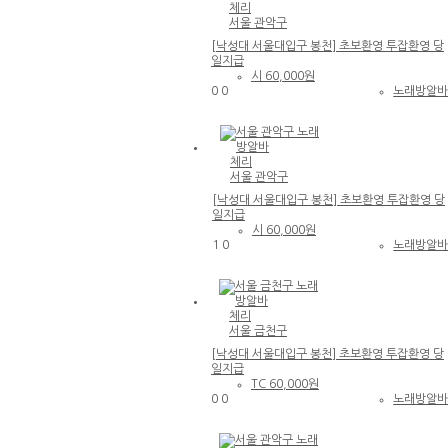
성
⚠️한달에 ❤샤넬백❤ 하나씩 사고도 벤츠
체리
알바
구
서울 관악구
탐 ✔️기본 하루 100만 이상
노
[낙성대 서울대입구 봉천] 초보환영 투잡환영 당
래
일지급
방
시
60,000원
알
0
0
노래방알
바
서울 관악구 노래방알바
♥
[낙성대 서울대입구 봉천] 초보환영 투잡
돈
체리
환영 당일지급
욕
서울 관악구
심
많
[낙성대 서울대입구 봉천] 초보환영 투잡환영 당
은
일지급
공
시
60,000원
주
1
0
노래방알
님
반
서울 관악구 노래방알바
드
시
[낙성대 서울대입구 봉천] 초보환영 투잡
클
체리
환영 당일지급
릭!
서울 금천구
♥
페
[낙성대 서울대입구 봉천] 초보환영 투잡환영 당
이
일지급
높
TC
60,000원
다
0
0
노래방알
고
불
서울 금천구 노래방알바
법