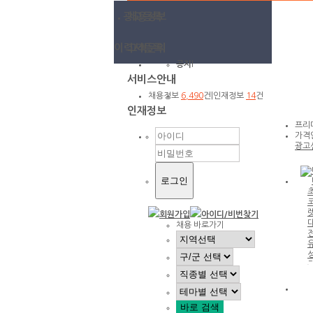
광고등록
채용정보
이력서등록
고객문의
공지
l
서비스안내
채용정보
6,490
건
|
인재정보
14
건
인재정보
프리
가격
광고
회원가입
아이디/
비번찾기
채용 바로가기
☎ 대
전①
등↗