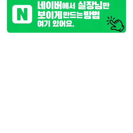
구글
페이스북
트워터
기본정보
닉네임
체리
급여
시급 60,000원
성별
여성
연령
30~45세
테마선택
첫날무찡
마감일
상시모집
업체평가
추천하기 0
반대하기 0
평가
평가 코멘트
이 업체를 평가해주세요
상세 채용정보