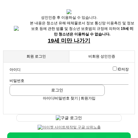
X
성인인증 후 이용하실 수 있습니다.
본 내용은 청소년 유해 매체물로서 정보 통신망 이용촉진 및 정보
보호 등에 관한 법률 및 청소년 보호법의 규정에 의하여
19세 미
만 청소년은 이용하실 수 없습니다.
19세 미만 나가기
회원 로그인
비회원 성인인증
ID저장
아이디
비밀번호
채용정보
로그인
인재정보
아이디/비밀번호 찾기 | 회원가입
업데이트 2026-03-24 11:15:47
[낙성대 서울대입구 봉천] 초보환영 투잡환영 당일지급
업소정보
확인
체리 (노래방알바, 365일알바, 기획사알바)
구글 로그인
스크랩
|
신고
서비스안내
|
쪽지
|
공유
공유하기