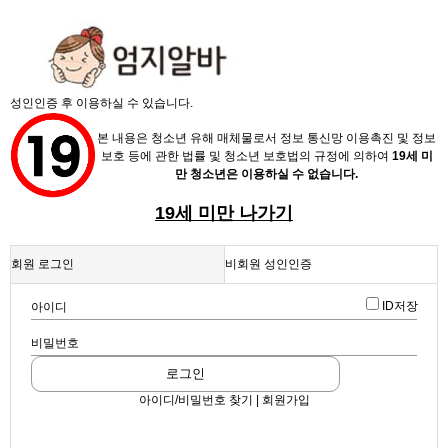
X
성인인증 후 이용하실 수 있습니다.
본 내용은 청소년 유해 매체물로서 정보 통신망 이용촉진 및 정보
보호 등에 관한 법률 및 청소년 보호법의 규정에 의하여
19세 미
만 청소년은 이용하실 수 없습니다.
19세 미만 나가기
채용정보
회원 로그인
비회원 성인인증
인재정보
업데이트 2026-06-01 18:08:35
ID저장
아이디
세이렌 쩜오 엘리트 하퍼 공주님모집해용
업소정보
확인
엘리트 (텐프로/쩜오, 고정알바, 365일알바)
비밀번호
스크랩
|
신고
서비스안내
|
쪽지
|
공유
로그인
공유하기
아이디/비밀번호 찾기 | 회원가입
구글
페이스북