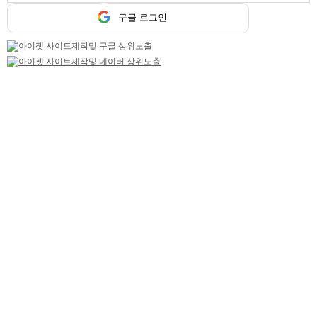
트워터
구글 로그인
기본정보
닉네임
정민부장
급여
[금액협의]
성별
여성
연령
무관
테마선택
당일지급
마감일
상시모집
업체평가
추천하기 0
반대하기 0
평가
평가 코멘트
이 업체를 평가해주세요
상세 채용정보