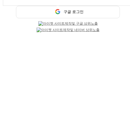
기본정보
모집업종
구글 로그인
룸알바, 365일알바, 고정알바
닉네임
갤럭시
급여
TC 110,000원
성별
여성
연령
무관
테마선택
당일지급
마감일
상시모집
업체평가
추천하기 0
반대하기 0
평가
평가 코멘트
이 업체를 평가해주세요
상세 채용정보
송파 고수익알바 1등 │ 갤럭시