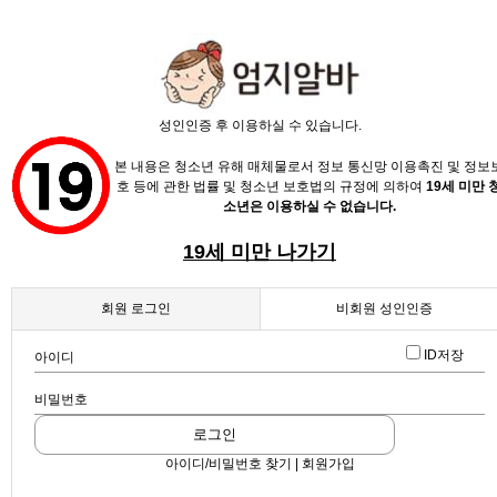
X
성인인증 후 이용하실 수 있습니다.
본 내용은 청소년 유해 매체물로서 정보 통신망 이용촉진 및 정보
호 등에 관한 법률 및 청소년 보호법의 규정에 의하여
19세 미만 
소년은 이용하실 수 없습니다.
19세 미만 나가기
채용정보
회원 로그인
비회원 성인인증
인재정보
업데이트 2026-06-08 10:59:55
ID저장
아이디
♥갤럭시 가라오케 1등팀 ♥ 1시간10만 ♥ 07년생환영!
업소정보
확인
스크랩
|
신고
|
쪽지
|
공유
비밀번호
공유하기
서비스안내
로그인
구글
아이디/비밀번호 찾기 | 회원가입
페이스북
트워터