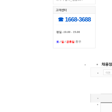
고객센터
☎ 1668-3688
평일 :10:00 - 19:00
휴무
토
/
일
/
공휴일
채용정
이전
고용노동부 권고 사항안내
해당 채용공고는 사업자등록증 및 영업허가증이 첨부되지 않아 채용공고를 확