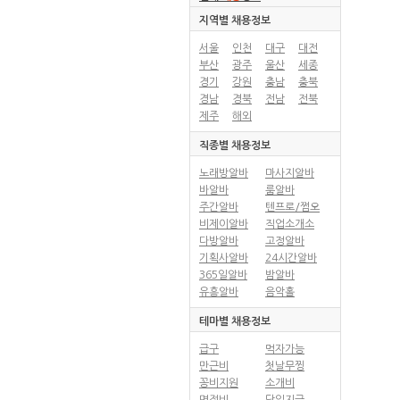
지역별 채용정보
서울
인천
대구
대전
부산
광주
울산
세종
경기
강원
충남
충북
경남
경북
전남
전북
제주
해외
직종별 채용정보
노래방알바
마사지알바
바알바
룸알바
주간알바
텐프로/쩜오
비제이알바
직업소개소
다방알바
고정알바
기획사알바
24시간알바
365일알바
밤알바
유흥알바
음악홀
테마별 채용정보
급구
먹자가능
만근비
첫날무찡
꽁비지원
소개비