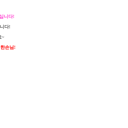
십니다!
니다!
요~
편한손님!