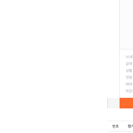
닉네
급여
성별
연령
테마
마감
번호
평