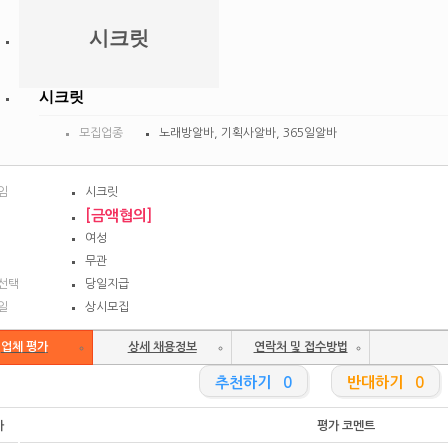
시크릿
시크릿
모집업종
노래방알바, 기획사알바, 365일알바
임
시크릿
[금액협의]
여성
무관
선택
당일지급
일
상시모집
업체 평가
상세 채용정보
연락처 및 접수방법
추천하기 0
반대하기 0
가
평가 코멘트