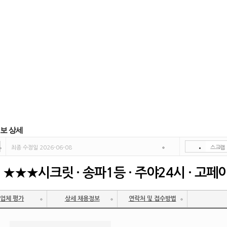
보 상세
최종 수정일 2026-06-08
스크랩
인쇄
실하실 수 없습니다.
★★★시크릿 · 송파1등 · 주야24시 · 고페
신고
쪽지
업체 평가
상세 채용정보
연락처 및 접수방법