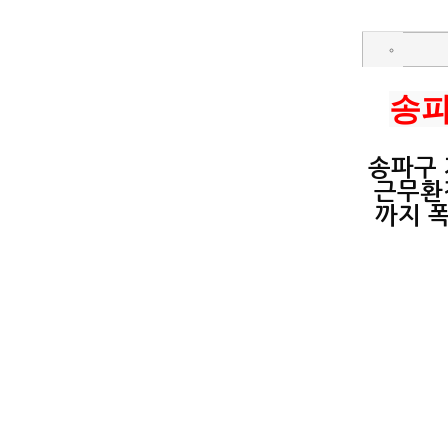
송파
송파구 
근무환
까지 