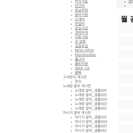
연
먹자가능
만근비
첫날무찡
꽁비지원
월 
소개비
면접비
당일지급
경력우대
의류지원
선 성형
실장모집
NEW OPEN
Membership
출근비
출퇴차량
40대~OK
중빠
고객문의 게시판
문의
노래방 알바 게시판
노래방 알바_샘플005
노래방 알바_샘플005
노래방 알바_샘플004
노래방 알바_샘플003
노래방 알바_샘플002
마사지 알바 게시판
마사지 알바_샘플005
마사지 알바_샘플004
마사지 알바_샘플003
마사지 알바_샘플002