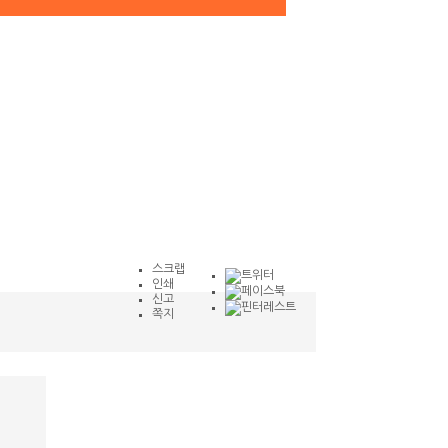
스크랩
인쇄
신고
쪽지