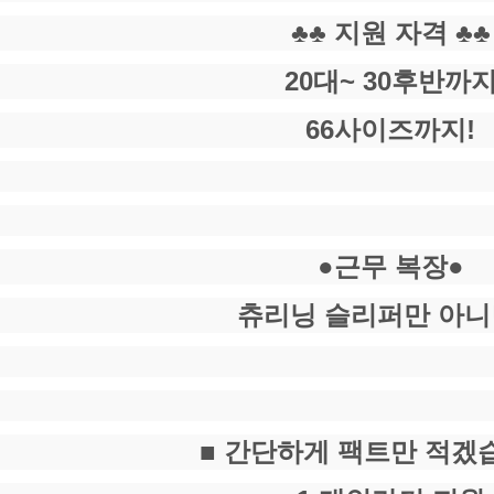
♣♣ 지원 자격 ♣♣
20대~ 30후반까
66사이즈까지!
●근무 복장●
츄리닝 슬리퍼만 아
■ 간단하게 팩트만 적겠