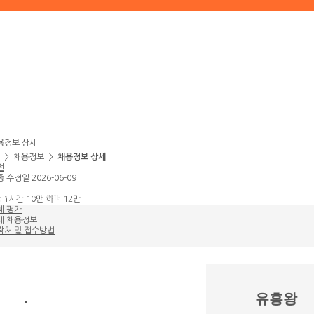
용정보 상세
>
채용정보
>
채용정보 상세
전
 수정일 2026-06-09
실하실 수 없습니다.
 1시간 10만 하퍼 12만
체 평가
세 채용정보
락처 및 접수방법
유흥왕