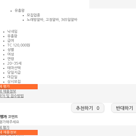
유흥왕
모집업종
노래방알바, 고정알바, 365일알바
닉네임
유흥왕
급여
TC 120,000원
성별
여성
연령
20~35세
테마선택
당일지급
마감일
상시모집
체 평가
세 채용정보
락처 및 접수방법
추천하기 0
반대하기 
평가
평가 코멘트
 평가해주세요
체 평가
세 채용정보