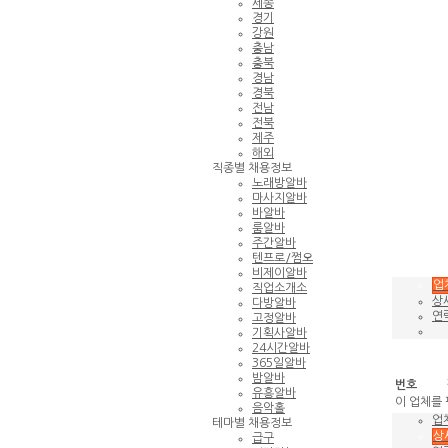
세종
경기
강원
충남
충북
경남
경북
전남
전북
제주
해외
직종별 채용정보
노래방알바
마사지알바
바알바
룸알바
주간알바
텐프로/쩜오
비제이알바
업
직업소개소
상
다방알바
연
고정알바
기획사알바
24시간알바
365일알바
밤알바
번호
유흥알바
이 업체를
음악홀
업
테마별 채용정보
상
급구