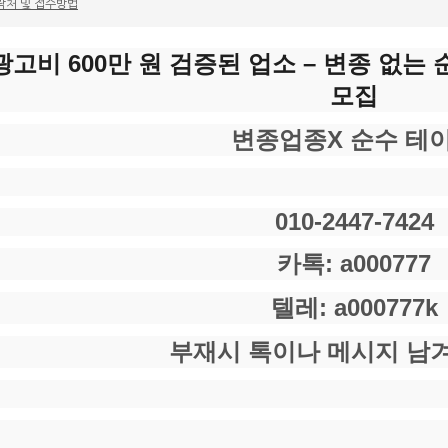
락처 및 접수방법
광고비 600만 원 검증된 업소 – 변종 없는
모집
변종업종X 순수 테
010-2447-7424
카톡: a000777
텔레: a000777k
부재시 톡이나 메시지 남