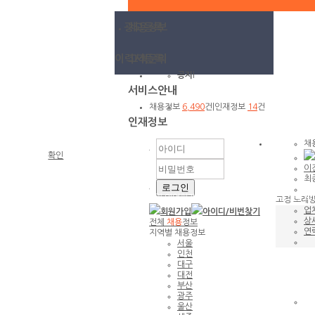
광고등록
채용정보
이력서등록
고객문의
공지
l
서비스안내
채용정보
6,490
건
|
인재정보
14
건
인재정보
채
확인
이
최종
고용노동부 권고 사항안내
해당 채용공고는 사업자등록증 및 영업허가증이 첨부되지 않아 채용공고를 확
고정 노래방
업
회원가입
아이디/
비번찾기
상
전체
채용
정보
연
지역별 채용정보
서울
인천
대구
대전
부산
광주
울산