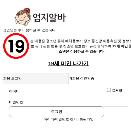
X
성인인증 후 이용하실 수 있습니다.
본 내용은 청소년 유해 매체물로서 정보 통신망 이용촉진 및 정보
호 등에 관한 법률 및 청소년 보호법의 규정에 의하여
19세 미만 
소년은 이용하실 수 없습니다.
19세 미만 나가기
채용정보
회원 로그인
비회원 성인인증
인재정보
업데이트 2026-06-09 13:05:18
ID저장
아이디
◆ 구리 최고티씨 일단 클릭♥ ◆
업소정보
확인
스크랩
|
신고
|
쪽지
|
공유
비밀번호
서비스안내
공유하기
로그인
아이디/비밀번호 찾기 | 회원가입
구글
페이스북