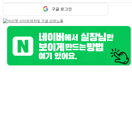
트워터
구글 로그인
기본정보
모집업종
룸알바, 기획사알바, 365일알바
닉네임
큐브
급여
TC 180,000원
성별
여성
연령
20~40세
테마선택
당일지급
마감일
상시모집
업체평가
추천하기 0
반대하기 0
평가
평가 코멘트
이 업체를 평가해주세요
상세 채용정보
구리시 NO.1