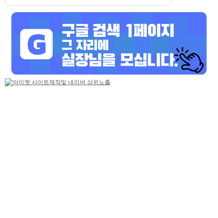
기본정보
모집업종
노래방알바, 기획사알바, 365일알바
닉네임
푸른하늘
급여
[금액협의]
성별
여성
연령
25~49세
테마선택
당일지급
마감일
상시모집
업체평가
추천하기 0
반대하기 0
평가
평가 코멘트
이 업체를 평가해주세요
상세 채용정보
푸른하늘