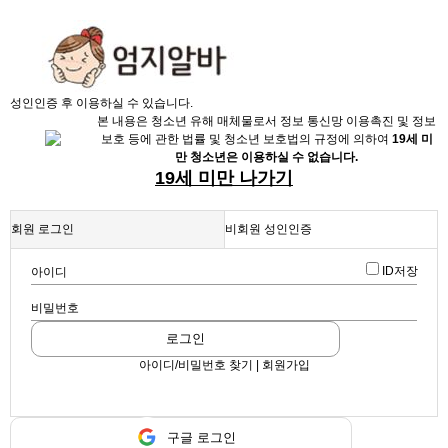
X
성인인증 후 이용하실 수 있습니다.
본 내용은 청소년 유해 매체물로서 정보 통신망 이용촉진 및 정보
보호 등에 관한 법률 및 청소년 보호법의 규정에 의하여
19세 미
만 청소년은 이용하실 수 없습니다.
19세 미만 나가기
회원 로그인
비회원 성인인증
채용정보
ID저장
아이디
인재정보
업데이트 2026-06-09 15:58:27
♤급구♤ 우리 실장님 좀 도와주세요
비밀번호
업소정보
확인
스크랩
|
신고
|
쪽지
|
공유
로그인
서비스안내
공유하기
아이디/비밀번호 찾기 | 회원가입
구글
페이스북
트워터
구글 로그인