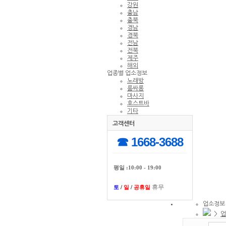
강원
충남
충북
경남
경북
전남
전북
제주
해외
업종별 업소정보
노래방
룸싸롱
마사지
호스트바
기타
고객센터
☎ 1668-3688
평일 :10:00 - 19:00
휴무
토
/
일
/
공휴일
업소정보
>
업