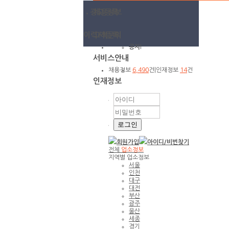
광고등록
채용정보
이력서등록
고객문의
공지
l
서비스안내
채용정보
6,490
건
|
인재정보
14
건
인재정보
회원가입
아이디/
비번찾기
전체
업소정보
지역별 업소정보
서울
인천
대구
대전
부산
광주
울산
세종
경기