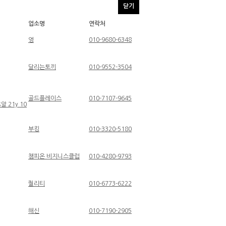
닫기
업소명
연락처
영
010-9680-6348
달리는토끼
010-9552-3504
골드플레이스
010-7107-9645
알 21y 10
부킹
010-3320-5180
챔피온 비지니스클럽
010-4280-9793
퀄리티
010-6773-6222
해신
010-7190-2905