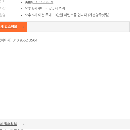
이지
gangnamko.co.kr
시간
오후 6시 부터 ~ 낮 3시 까지
설명
오후 9시 이전 주대 10만원 이벤트중 입니다 (기본양주셋팅)
세 업소정보
이이사) 010-9552-3504
세 업소정보