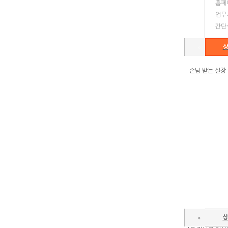
홈페
업무
간단
상
손님 받는 실장 (
상