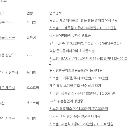
소정보
지역
업종
업소정보
★인간미 넘쳐나는곳! 한분 한분 왕처럼 모셔요★
광주 북구
노래방
시스템 : 노래주점 / 주대 : 00만원 / TC : 00만원
강남하이퍼블릭 주대이벤트중
서울 강남구
룸싸롱
9시이전 주대10만원이벤트중입니다(기본양주셋팅)
역삼 골드플레이스바 최고급시설
서울 강남구
기타
시스템 : BAR / 주대 : 글렌버기12y 40 발베니12y 55 로
0
▶맘편한곳이최고▶웃으면서놉시다▶
경기 의정부시
노래방
시스템:노래주점/주대:00만원/TC:00만원
제주 유일 초대형 규모 선수 상시 대기
제주 제주시
호스트바
시스템 : 유흥업소 / 주대 : 00만원 / TC 00만원
24시 쉬는텀없이 영업중
부산
호스트바
시스템:유흥업소/주대:00만원/TC:00만원
아가씨 미씨 항상 웃는 얼굴로 대기중
부산 사하구
노래방
시스템 : 퍼블릭 / 주대 : 20만원 / TC : 10만원