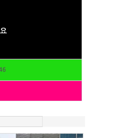
세요
46