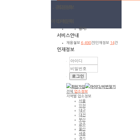
광고등록
채용정보
이력서등록
고객문의
공지
l
서비스안내
채용정보
6,490
건
|
인재정보
14
건
인재정보
회원가입
아이디/
비번찾기
전체
업소정보
지역별 업소정보
서울
인천
대구
대전
부산
광주
울산
세종
경기