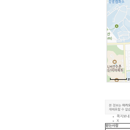
2
본 정보는
마카
재배포할 수 없
쪽지보내
X
받는사람