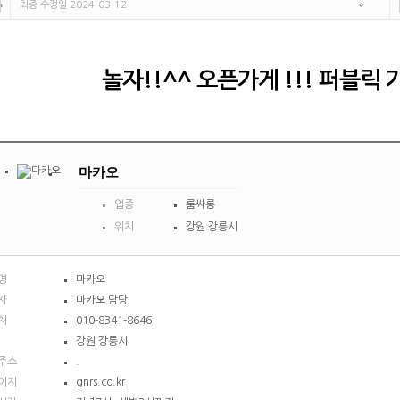
최종 수정일 2024-03-12
놀자!!^^ 오픈가게 !!! 퍼블릭
마카오
업종
룸싸롱
위치
강원 강릉시
명
마카오
자
마카오 담당
처
010-8341-8646
강원 강릉시
주소
.
이지
gnrs.co.kr