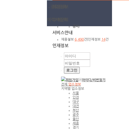
광고등록
채용정보
이력서등록
고객문의
공지
l
서비스안내
채용정보
6,490
건
|
인재정보
14
건
인재정보
회원가입
아이디/
비번찾기
전체
업소정보
지역별 업소정보
서울
인천
대구
대전
부산
광주
울산
세종
경기