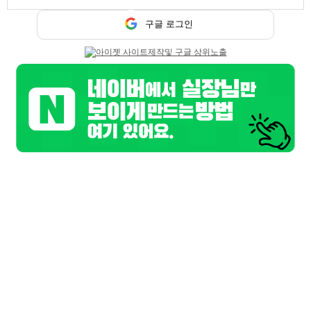
페이스북
트워터
구글 로그인
기본정보
업소명
매칸더
담당자
매칸더 담당
연락처
010-2058-5848
위치
경기 수원시
업체주소
.
홈페이지
suwonko2.co.kr
업무시간
저녁 8시 ~ 새벽 4시 까지
간단설명
시스템 : 유흥업소 / 주대 : 00만원 / TC : 00만원
상세 동영상구인
인계동 룸싸롱 여기네 여기 1등