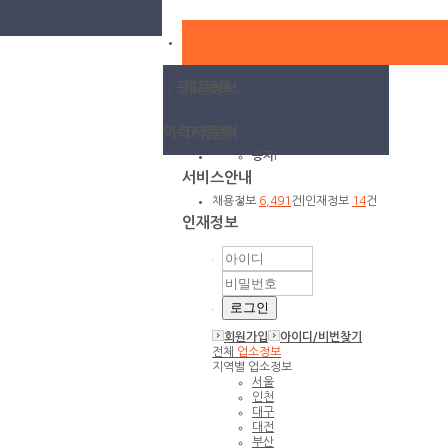
광고등록
채용정보
이력서등록
고객문의
공지
l
서비스안내
채용정보
6,491
건
|
인재정보
14
건
인재정보
회원가입
아이디/
비번찾기
전체
업소정보
지역별 업소정보
서울
인천
대구
대전
부산