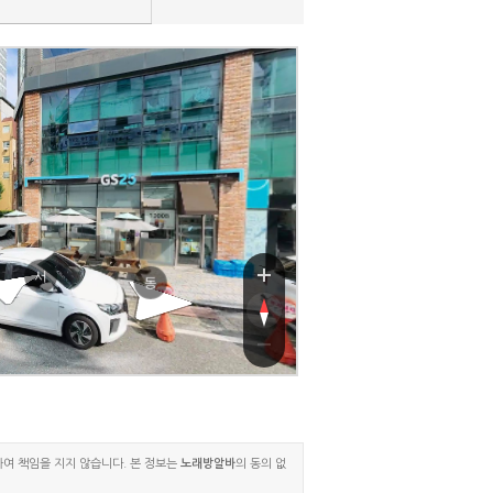
계룡로141번길
계룡로141번길
서
동
하여 책임을 지지 않습니다. 본 정보는
노래방알바
의 동의 없