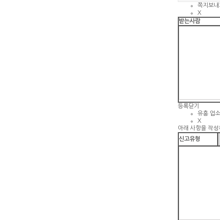
쪽지보내
X
받는사람
등록
닫기
유흥 업
X
아래 사항을 작성
신고유형