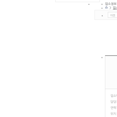
업소정보
>
업
이전
업소
담당
연락
위치