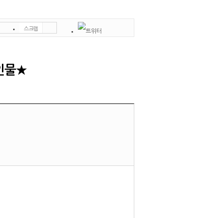
스크랩
인쇄
신고
쪽지
인물★