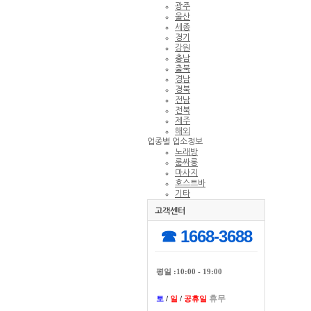
광주
울산
세종
경기
강원
충남
충북
경남
경북
전남
전북
제주
해외
업종별 업소정보
노래방
룸싸롱
마사지
호스트바
기타
고객센터
☎ 1668-3688
평일 :10:00 - 19:00
휴무
토
/
일
/
공휴일