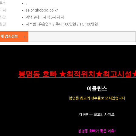
주소
.
이지
sejonghobba.co.kr
시간
저녁 9시 ~ 새벽 5시 까지
설명
시스템 : 유흥업소 / 주대 : 00만원 / TC : 00만원
세 업소정보
봉명동 호빠 ★최적위치★최고시설
이클립스
봉명동 최고의 선수들로 모시겠습니다
대한민국 최고의 사이즈
봉명동 호빠가 좋은 이유!