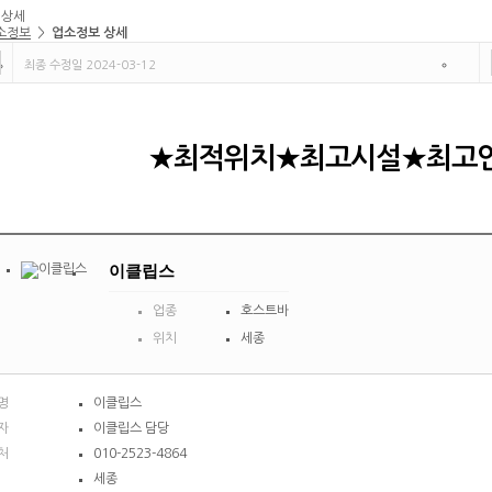
 상세
소정보
>
업소정보 상세
최종 수정일 2024-03-12
★최적위치★최고시설★최고
이클립스
업종
호스트바
위치
세종
명
이클립스
자
이클립스 담당
처
010-2523-4864
세종