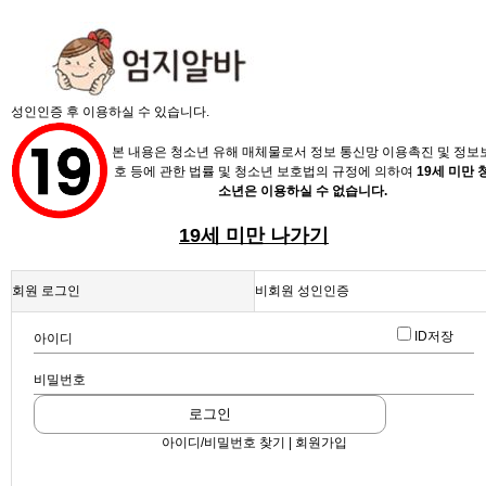
X
성인인증 후 이용하실 수 있습니다.
본 내용은 청소년 유해 매체물로서 정보 통신망 이용촉진 및 정보
호 등에 관한 법률 및 청소년 보호법의 규정에 의하여
19세 미만 
소년은 이용하실 수 없습니다.
19세 미만 나가기
채용정보
회원 로그인
비회원 성인인증
인재정보
업데이트 2024-04-08 16:36:00
확실하게 잘챙겨드려요★★
ID저장
아이디
업소정보
스크랩
|
신고
|
쪽지
|
공유
비밀번호
서비스안내
공유하기
로그인
구글
아이디/비밀번호 찾기 | 회원가입
페이스북