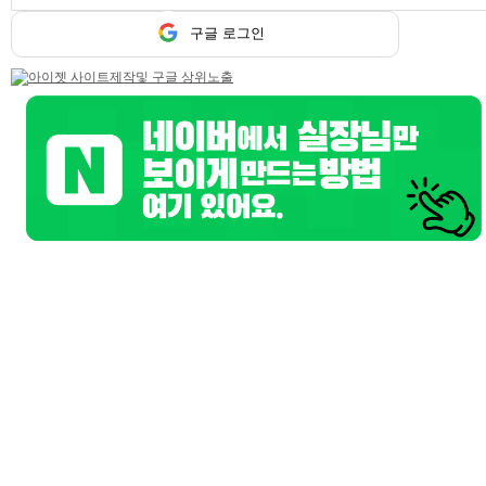
트워터
구글 로그인
기본정보
업소명
시크릿
담당자
시크릿 담당
연락처
010-8366-0040
위치
대전
업체주소
.
홈페이지
daejeonmusic.co.kr
업무시간
저녁7시~새벽5시까지
간단설명
시스템:노래주점/주대:00만원/TC:00만원
상세 동영상구인
둔산동 노래방 확실하게 잘챙겨드려요
★★