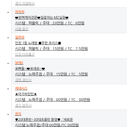
경기 의정부시
차차차
❤️완벽케어전문❤️일잘하는 MZ실장❤️
시스템 : 퍼블릭 / 주대 : 20만원 / TC : 6만원
서울 중구
일루와
인천 1등 노래방 ■무한 초이스■
시스템 : 퍼블릭 / 주대 : 15만원 / TC : 7.5만원
인천 미추홀구
보애2
오빠들~❤️오세요~❤️
시스템 : 노래주점 / 주대 : 15만원 / TC : 5만원
경북 경산시
제네시스
★아가씨탄탄★
시스템 : 노래주점 / 주대 : 00만원 / TC : 00만원
경기 양주시
천지
♥20대후반~30대초중반 환영♥↗새로운
시스템:노래주점/주대:00만원/TC:00만원