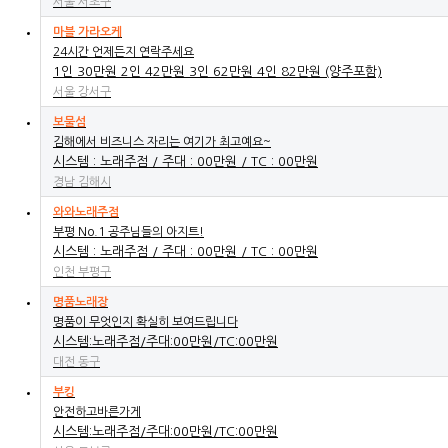
서울 서초구
마블 가라오케
24시간 언제든지 연락주세요
1인 30만원 2인 42만원 3인 62만원 4인 82만원 (양주포함)
서울 강서구
보물섬
김해에서 비즈니스 자리는 여기가 최고예요~
시스템 : 노래주점 / 주대 : 00만원 / TC : 00만원
경남 김해시
와와노래주점
부평 No.1 공주님들의 아지트!
시스템 : 노래주점 / 주대 : 00만원 / TC : 00만원
인천 부평구
명품노래장
명품이 무엇인지 확실히 보여드립니다
시스템:노래주점/주대:00만원/TC:00만원
대전 동구
부킹
안전하고바른가게
시스템:노래주점/주대:00만원/TC:00만원