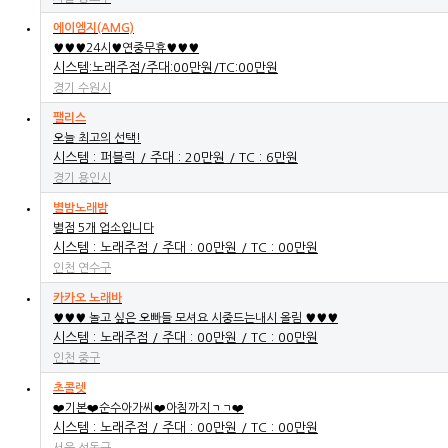
에이엠지(AMG)
♥♥♥24시♥연중무휴♥♥♥
시스템:노래주점/주대:00만원/TC:00만원
경기 수원시
팰리스
오늘 최고의 선택!
시스템 : 퍼블릭 / 주대 : 20만원 / TC : 6만원
경기 용인시
별밤노래밤
별점 5개 업소입니다
시스템 : 노래주점 / 주대 : 00만원 / TC : 00만원
인천 연수구
카카오 노래바
♥♥♥ 놀고 싶은 오빠들 모셔요 시중드는내시 올림 ♥♥♥
시스템 : 노래주점 / 주대 : 00만원 / TC : 00만원
인천 중구
초콜렛
❤️기본❤️순수아가씨❤️아침까지ㄱㄱ❤️
시스템 : 노래주점 / 주대 : 00만원 / TC : 00만원
서울 성동구