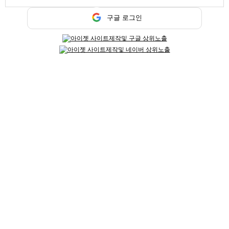
구글
페이스북
구글 로그인
트워터
기본정보
업소명
트로이
담당자
트로이 담당
연락처
010-3434-1769
위치
경기 하남시
업체주소
.
홈페이지
hanamrs.co.kr
업무시간
오후 7시 부터 ~ 새벽 3시 까지
간단설명
시스템 : 노래주점 / 주대 : 20만원 / TC : 12만원
상세 동영상구인
망월동 노래방 꽃다운 나이 언니들