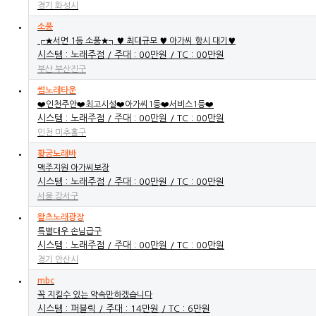
경기 화성시
소풍
┏★서면 1등 소풍★┓♥ 최대규모 ♥ 아가씨 항시 대기♥
시스템 : 노래주점 / 주대 : 00만원 / TC : 00만원
부산 부산진구
썸노래타운
❤️인천주안❤️최고시설❤️아가씨1등❤️서비스1등❤️
시스템 : 노래주점 / 주대 : 00만원 / TC : 00만원
인천 미추홀구
황궁노래바
맥주지원 아가씨보장
시스템 : 노래주점 / 주대 : 00만원 / TC : 00만원
서울 강서구
왈츠노래광장
특별대우 손님급구
시스템 : 노래주점 / 주대 : 00만원 / TC : 00만원
경기 안산시
mbc
꼭 지킬수 있는 약속만하겠습니다
시스템 : 퍼블릭 / 주대 : 14만원 / TC : 6만원