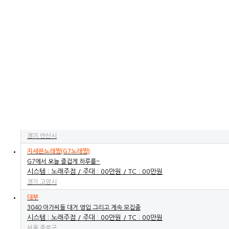
VIP 노래빠
♥김포♥1등업소♥1등서비스♥ 구래동
시스템 : 노래주점 / 주대 : 00만원 / TC : 00만원
경기 김포시
위너스노래뱅크주점
평택최고직영 지정 보장
시스템:노래주점/주대:00만원/TC:00만원
경기 평택시
뮤지컬노래광장
♬공주님들 대거 영입했습니다♬
시스템 : 노래주점 / 주대 : 00만원 / TC : 00만원
경기 안산시
지세븐노래짱(G7노래짱)
G7에서 오늘 즐겁게 하루를~
시스템 : 노래주점 / 주대 : 00만원 / TC : 00만원
경기 고양시
대부
3040 아가씨들 대거 영입 그리고 계속 모집중
시스템 : 노래주점 / 주대 : 00만원 / TC : 00만원
서울 종로구