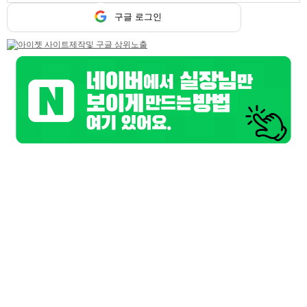
구글
구글 로그인
페이스북
트워터
기본정보
업소명
케스팅
담당자
케스팅 담당
연락처
010-7509-0723
위치
경기 남양주시
업체주소
.
홈페이지
nyjmusic.co.kr
업무시간
오후 6시 부터 ~ 새벽 2시 까지
간단설명
시스템 : 노래주점 / 주대 : 20만원 / TC : 5만원
상세 동영상구인