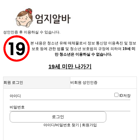
X
성인인증 후 이용하실 수 있습니다.
본 내용은 청소년 유해 매체물로서 정보 통신망 이용촉진 및 정보
보호 등에 관한 법률 및 청소년 보호법의 규정에 의하여
19세 미
만 청소년은 이용하실 수 없습니다.
19세 미만 나가기
채용정보
회원 로그인
비회원 성인인증
인재정보
업데이트 2024-04-30 19:57:02
ID저장
아이디
남양주 노래방 ”캐스팅“ 에서 착한 손님 구합니다
업소정보
스크랩
|
신고
|
쪽지
|
공유
비밀번호
서비스안내
케스팅
로그인
노래방
아이디/비밀번호 찾기 | 회원가입
공유하기