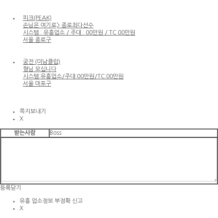
피크(PEAK)
손님은 여기로> 종로최다선수
시스템 : 유흥업소 / 주대 : 00만원 / TC 00만원
서울 종로구
궁전 (미남클럽)
형님 모십니다
시스템:유흥업소/주대:00만원/TC:00만원
서울 마포구
쪽지보내기
X
받는사람
Boss
등록
닫기
유흥 업소정보 부정확 신고
X