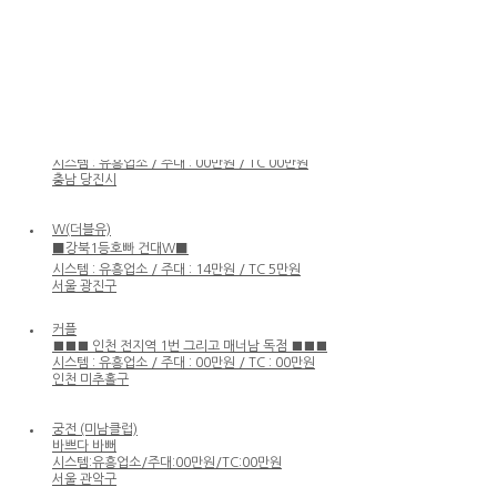
퀄리티
공주로 만들어 드립니다
시스템:유흥업소/주대:00만원/TC:00만원
부산 해운대구
비비노래클럽
최고로 편안하게 모시겠습니다
시스템 : 유흥업소 / 주대 : 00만원 / TC 00만원
충남 당진시
W(더블유)
⬛️강북1등호빠 건대W⬛️
시스템 : 유흥업소 / 주대 : 14만원 / TC 5만원
서울 광진구
커플
■■■ 인천 전지역 1번 그리고 매너남 독점 ■■■
시스템 : 유흥업소 / 주대 : 00만원 / TC : 00만원
인천 미추홀구
궁전 (미남클럽)
바쁘다 바뻐
시스템:유흥업소/주대:00만원/TC:00만원
서울 관악구