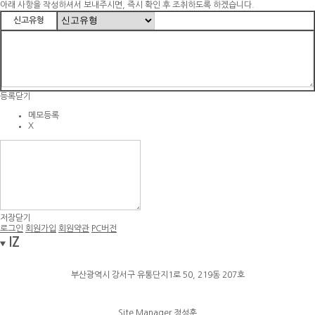
아래 사항을 작성하셔서 보내주시면, 즉시 확인 후 조취하도록 하겠습니다.
신고유형
등록
닫기
메모등록
X
저장
닫기
로그인
회원가입
회원약관
PC버전
IZ
부산광역시 강서구 유통단지1로 50, 219동 207호
Site Manager 정성훈