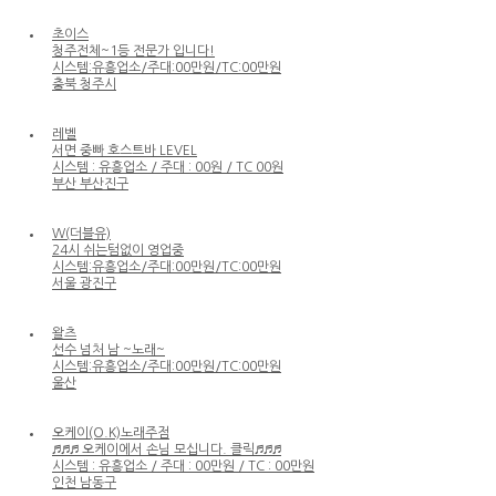
초이스
청주전체~1등 전문가 입니다!
시스템:유흥업소/주대:00만원/TC:00만원
충북 청주시
레벨
서면 중빠 호스트바 LEVEL
시스템 : 유흥업소 / 주대 : 00원 / TC 00원
부산 부산진구
W(더블유)
24시 쉬는텀없이 영업중
시스템:유흥업소/주대:00만원/TC:00만원
서울 광진구
왈츠
선수 넘처 남 ~노래~
시스템:유흥업소/주대:00만원/TC:00만원
울산
오케이(O.K)노래주점
♬♬♬ 오케이에서 손님 모십니다. 클릭♬♬♬
시스템 : 유흥업소 / 주대 : 00만원 / TC : 00만원
인천 남동구