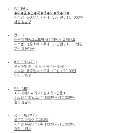
W(더블유)
♠마♠음♠편♠하♠게♠노♠세♠요♠
시스템 : 유흥업소 / 주대 : 00만원 / TC : 00만원
서울 강남구
퀄리티
해운대 정통호스트바 퀄리티에서 함께해요
시스템 : 정통호빠 / 주대 : 25만원 / TC 11만원
부산 해운대구
메이드(MADE)
오늘하루 즐겁게 노실 숙녀분 찾습니다
시스템 : 유흥업소 / 주대 : 00원 / TC 00원
인천 남동구
엠비(MB)
★최적위치★최고시설★최고인물★
시스템:유흥업소/주대:00만원/TC:00만원
경기 성남시
궁전 (미남클럽)
공주로 만들어 드립니다
시스템:유흥업소/주대:00만원/TC:00만원
경기 수원시