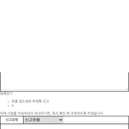
시스템 : 유흥업소 / 주대 : 00만원 / TC : 00만원
서울 강남구
명품노래장
명품이 무엇인지 확실히 보여드립니다
시스템:유흥업소/주대:00만원/TC:00만원
대전
쪽지보내기
X
받는사람
고구려
등록
닫기
유흥 업소정보 부정확 신고
X
아래 사항을 작성하셔서 보내주시면, 즉시 확인 후 조취하도록 하겠습니다.
신고유형