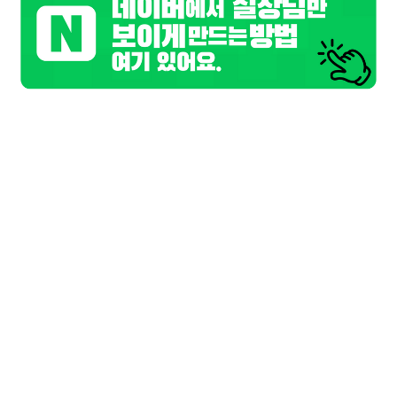
구글
페이스북
트워터
기본정보
업소명
고구려
담당자
고구려 담당
연락처
010-8675-1382
위치
부산 해운대구
업체주소
.
홈페이지
haeundaers.co.kr
업무시간
오후 7시 부터 ~
간단설명
시스템 : 퍼블릭 / 주대 : 00만 / TC : 00만
상세 동영상구인
해운대
룸싸롱 하루 평균 200
명 출근