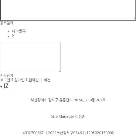
등록
닫기
메모등록
X
저장
닫기
로그인
회원가입
회원약관
PC버전
IZ
부산광역시 강서구 유통단지1로 50, 219동 207호
Site Manager 정성훈
4890700667 ｜2022부산강서구0746｜J1203020170002