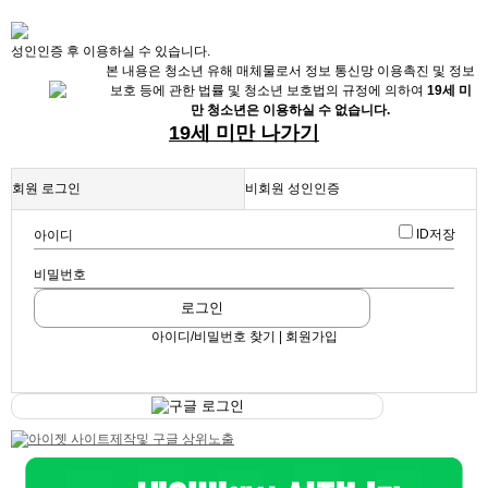
X
성인인증 후 이용하실 수 있습니다.
본 내용은 청소년 유해 매체물로서 정보 통신망 이용촉진 및 정보
보호 등에 관한 법률 및 청소년 보호법의 규정에 의하여
19세 미
만 청소년은 이용하실 수 없습니다.
19세 미만 나가기
회원 로그인
비회원 성인인증
ID저장
아이디
채용정보
비밀번호
인재정보
로그인
업데이트 2024-02-28 10:28:55
웨이팅하는 업소입니다. 예약필수!
아이디/비밀번호 찾기 | 회원가입
업소정보
스크랩
|
신고
|
쪽지
|
공유
서비스안내
고구려
구글 로그인
룸싸롱
공유하기