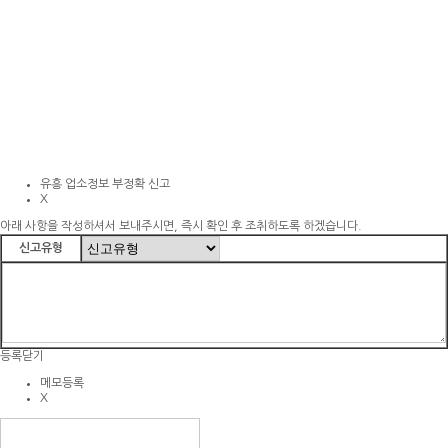
쪽지보내기
X
받는사람
마블비지니스
등록
닫기
유흥 업소정보 부정확 신고
X
아래 사항을 작성하셔서 보내주시면, 즉시 확인 후 조취하도록 하겠습니다.
신고유형
등록
닫기
메모등록
X