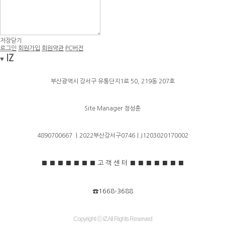
저장
닫기
로그인
회원가입
회원약관
PC버전
IZ
부산광역시 강서구 유통단지1로 50, 219동 207호
Site Manager 정성훈
4890700667 ｜2022부산강서구0746｜J1203020170002
■
■
■
■
■
■
■
고 객 센 터 ■
■
■
■
■
■
■
☎1668-3688
Copyright ⓒ IZ
All Rights Reserved