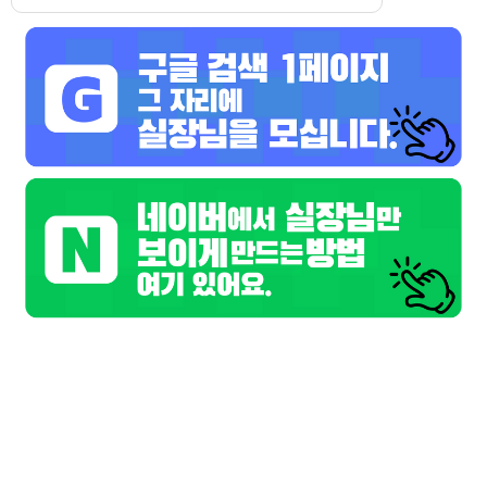
스크랩
|
신고
|
쪽지
|
공유
W(더블유)
호스트바
공유하기
구글
페이스북
트워터
기본정보
업소명
W(더블유)
담당자
W(더블유) 담당
연락처
010-7754-0521
위치
서울 광진구
업체주소
.