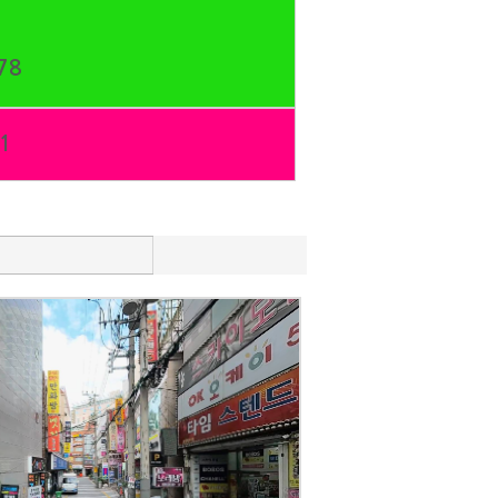
78
1
고분로