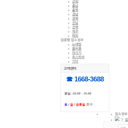
강원
충남
충북
경남
경북
전남
전북
제주
해외
업종별 업소정보
노래방
룸싸롱
마사지
호스트바
기타
고객센터
☎ 1668-3688
평일 :10:00 - 19:00
휴무
토
/
일
/
공휴일
업소정보
>
업