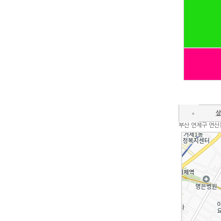
상
부산 연제구 연