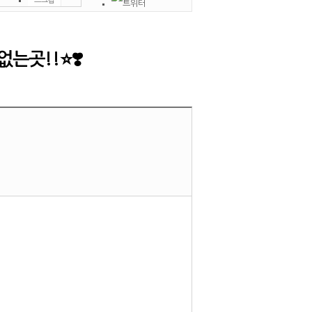
스크랩
인쇄
신고
쪽지
는곳!!⭐❣️