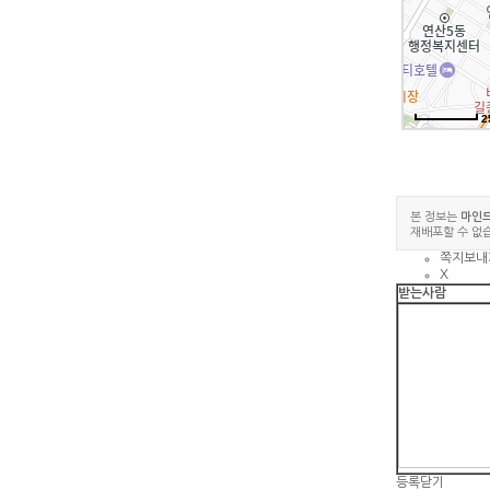
2
본 정보는
마인
재배포할 수 없
쪽지보내
X
받는사람
등록
닫기