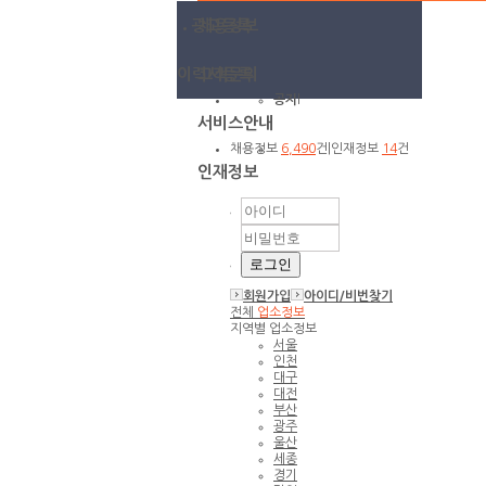
광고등록
채용정보
이력서등록
고객문의
공지
l
서비스안내
채용정보
6,490
건
|
인재정보
14
건
인재정보
회원가입
아이디/
비번찾기
전체
업소정보
지역별 업소정보
서울
인천
대구
대전
부산
광주
울산
세종
경기