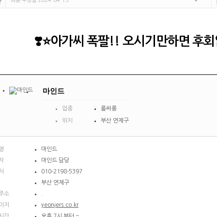
최종 수정일 2024-04-15
❣️⭐아가씨 폭팔!! 오시기만하면 후회없
마인드
업종
룸싸롱
위치
부산 연제구
명
마인드
자
마인드 담당
처
010-2198-5397
부산 연제구
주소
.
이지
yeonjers.co.kr
시간
오후 7시 부터 ~