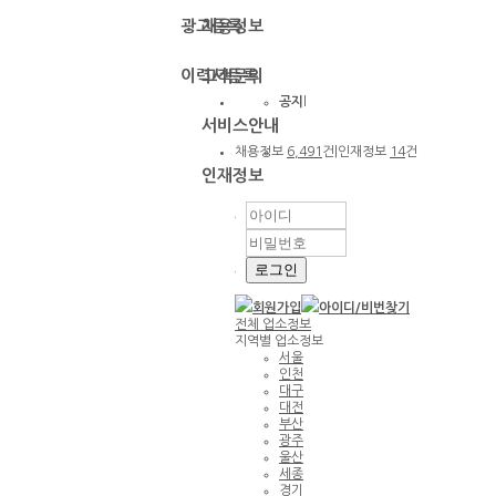
광고등록
채용정보
이력서등록
고객문의
공지
l
서비스안내
채용정보
6,491
건
|
인재정보
14
건
인재정보
회원가입
아이디/
비번찾기
전체
업소정보
지역별 업소정보
서울
인천
대구
대전
부산
광주
울산
세종
경기