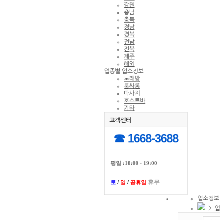
강원
충남
충북
경남
경북
전남
전북
제주
해외
업종별 업소정보
노래방
룸싸롱
마사지
호스트바
기타
고객센터
☎ 1668-3688
평일 :10:00 - 19:00
휴무
토
/
일
/
공휴일
업소정보
>
업