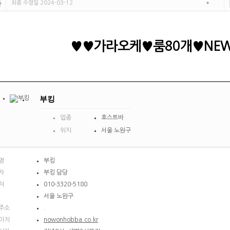
최종 수정일 2024-03-12
♥♥가라오케♥룸80개♥NE
부킹
업종
호스트바
위치
서울 노원구
명
부킹
자
부킹 담당
처
010-3320-5180
서울 노원구
주소
.
이지
nowonhobba.co.kr