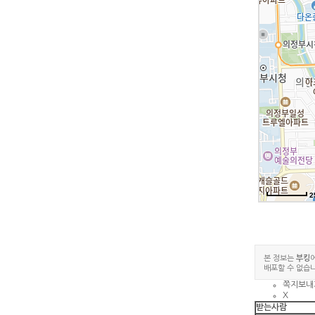
2
본 정보는
부킹
배포할 수 없습니
쪽지보내
X
받는사람