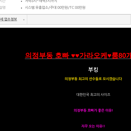
시간
저녁8시~새벽3시까지
설명
시스템:유흥업소/주대:00만원/TC:00만원
세 업소정보
의정부동 호빠 ♥♥가라오케♥룸80개
부킹
의정부동 최고의 선수들로 모시겠습니다
대한민국 최고의 사이즈
의정부동 호빠가 좋은 이유!
자꾸 오는 이유!!