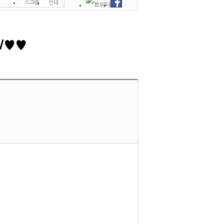
스크랩
인쇄
신고
쪽지
W♥♥