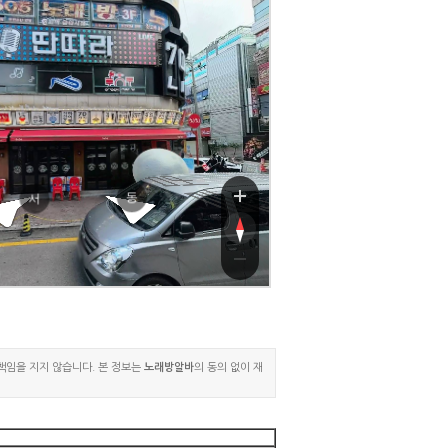
로157번길
골로157번길
동
서
 책임을 지지 않습니다. 본 정보는
노래방알바
의 동의 없이 재