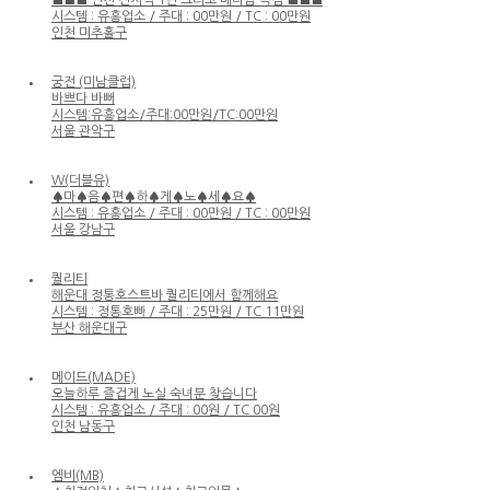
시스템 : 유흥업소 / 주대 : 00만원 / TC : 00만원
인천 미추홀구
궁전 (미남클럽)
바쁘다 바뻐
시스템:유흥업소/주대:00만원/TC:00만원
서울 관악구
W(더블유)
♠마♠음♠편♠하♠게♠노♠세♠요♠
시스템 : 유흥업소 / 주대 : 00만원 / TC : 00만원
서울 강남구
퀄리티
해운대 정통호스트바 퀄리티에서 함께해요
시스템 : 정통호빠 / 주대 : 25만원 / TC 11만원
부산 해운대구
메이드(MADE)
오늘하루 즐겁게 노실 숙녀분 찾습니다
시스템 : 유흥업소 / 주대 : 00원 / TC 00원
인천 남동구
엠비(MB)