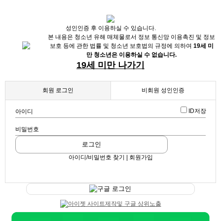
X
성인인증 후 이용하실 수 있습니다.
본 내용은 청소년 유해 매체물로서 정보 통신망 이용촉진 및 정보
보호 등에 관한 법률 및 청소년 보호법의 규정에 의하여
19세 미
만 청소년은 이용하실 수 없습니다.
19세 미만 나가기
회원 로그인
비회원 성인인증
ID저장
아이디
채용정보
비밀번호
인재정보
업데이트 2024-03-12 13:28:26
로그인
24시 쉬는텀없이 영업중
업소정보
아이디/비밀번호 찾기 | 회원가입
스크랩
|
신고
|
쪽지
|
공유
서비스안내
공유하기
구글 로그인
구글
페이스북
트워터