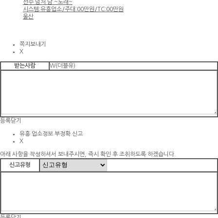
선수 넘처 남 ~노래~
시스템:유흥업소/주대:00만원/TC:00만원
울산
쪽지보내기
X
받는사람
W(더블유)
등록
닫기
유흥 업소정보 부정확 신고
X
아래 사항을 작성하셔서 보내주시면, 즉시 확인 후 조취하도록 하겠습니다.
신고유형
등록
닫기