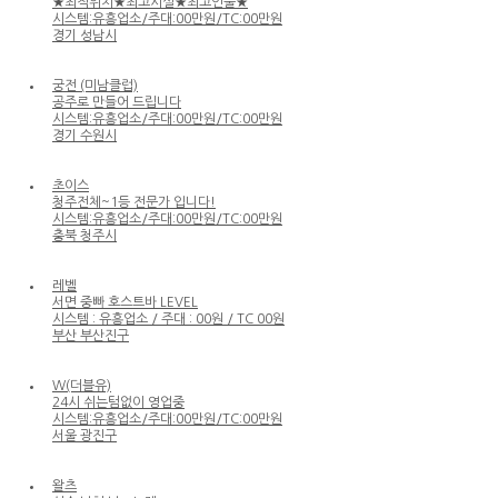
★최적위치★최고시설★최고인물★
시스템:유흥업소/주대:00만원/TC:00만원
경기 성남시
궁전 (미남클럽)
공주로 만들어 드립니다
시스템:유흥업소/주대:00만원/TC:00만원
경기 수원시
초이스
청주전체~1등 전문가 입니다!
시스템:유흥업소/주대:00만원/TC:00만원
충북 청주시
레벨
서면 중빠 호스트바 LEVEL
시스템 : 유흥업소 / 주대 : 00원 / TC 00원
부산 부산진구
W(더블유)
24시 쉬는텀없이 영업중
시스템:유흥업소/주대:00만원/TC:00만원
서울 광진구
왈츠