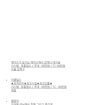
시스템 : 유흥업소 / 주대 : 00만원 / TC 00만원
인천 남동구
궁전 (미남클럽)
바쁘다 바뻐
시스템:유흥업소/주대:00만원/TC:00만원
서울 구로구
큐브(CUBE)
즐겁게 놀고 가실 생각만 하시면 됩니다
시스템 : 유흥업소 / 주대 : 00만원 / TC 00만원
서울 성동구
제우스
에이스가 넘치는 에이스에서 언제나 대기중
시스템 : 유흥업소 / 주대 : 00만원 / TC 00만원
서울 강북구
이클립스
★최적위치★최고시설★최고인물★
시스템 : 유흥업소 / 주대 : 00만원 / TC : 00만원
세종
맹꽁이
의정부 미남에서 함께 그리고 즐겁게