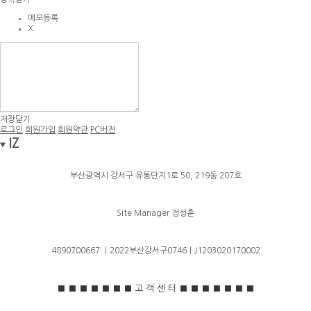
메모등록
X
저장
닫기
로그인
회원가입
회원약관
PC버전
IZ
부산광역시 강서구 유통단지1로 50, 219동 207호
Site Manager 정성훈
4890700667 ｜2022부산강서구0746｜J1203020170002
■
■
■
■
■
■
■
고 객 센 터 ■
■
■
■
■
■
■