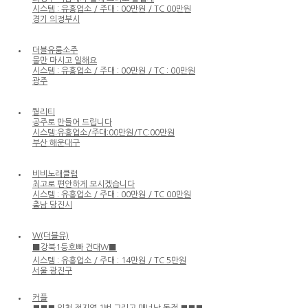
시스템 : 유흥업소 / 주대 : 00만원 / TC 00만원
경기 의정부시
더블유룸소주
물만 마시고 일해요
시스템 : 유흥업소 / 주대 : 00만원 / TC : 00만원
광주
퀄리티
공주로 만들어 드립니다
시스템:유흥업소/주대:00만원/TC:00만원
부산 해운대구
비비노래클럽
최고로 편안하게 모시겠습니다
시스템 : 유흥업소 / 주대 : 00만원 / TC 00만원
충남 당진시
W(더블유)
⬛️강북1등호빠 건대W⬛️
시스템 : 유흥업소 / 주대 : 14만원 / TC 5만원
서울 광진구
커플
■■■ 인천 전지역 1번 그리고 매너남 독점 ■■■