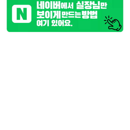
기본정보
업소명
W(더블유)
담당자
W(더블유) 담당
연락처
010-7754-0521
위치
서울 동대문구
업체주소
.
홈페이지
ddmhobba.co.kr
업무시간
저녁9시~새벽3시까지
간단설명
시스템:유흥업소/주대:00만원/TC:00만원
상세 동영상구인
화양동 호빠 24시 쉬는텀없이 영업중
W(더블유)