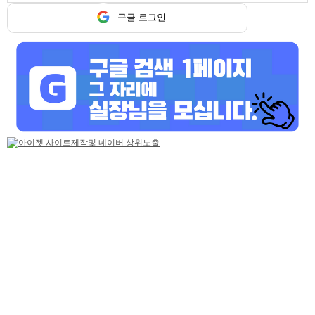
구글 로그인
기본정보
업소명
아쿠아
담당자
아쿠아 담당
연락처
010-9511-6696
위치
서울 동작구
업체주소
.
홈페이지
dongjakmusic.co.kr
업무시간
저녁9시~새벽4시까지
간단설명
시스템:노래주점/주대:00만원/TC:00만원
상세 동영상구인
사당동 노래방 여기네 여기 1등
아쿠아