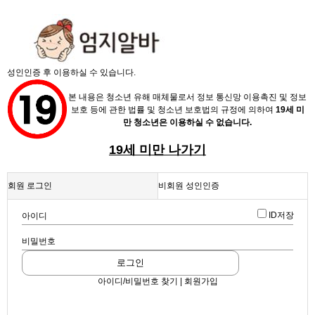
X
성인인증 후 이용하실 수 있습니다.
본 내용은 청소년 유해 매체물로서 정보 통신망 이용촉진 및 정보
보호 등에 관한 법률 및 청소년 보호법의 규정에 의하여
19세 미
만 청소년은 이용하실 수 없습니다.
19세 미만 나가기
채용정보
회원 로그인
비회원 성인인증
인재정보
업데이트 2024-03-12 13:39:43
ID저장
아이디
여기네 여기 1등
업소정보
스크랩
|
신고
|
쪽지
|
공유
비밀번호
서비스안내
로그인
공유하기
아이디/비밀번호 찾기 | 회원가입
구글
페이스북
트워터