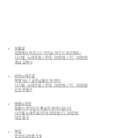
시스템 : 노래주점 / 주대 : 00만원 / TC : 00만원
서울 서초구
마블 가라오케
24시간 언제든지 연락주세요
1인 30만원 2인 42만원 3인 62만원 4인 82만원 (양주포함)
서울 강서구
보물섬
김해에서 비즈니스 자리는 여기가 최고예요~
시스템 : 노래주점 / 주대 : 00만원 / TC : 00만원
경남 김해시
와와노래주점
부평 No.1 공주님들의 아지트!
시스템 : 노래주점 / 주대 : 00만원 / TC : 00만원
인천 부평구
명품노래장
명품이 무엇인지 확실히 보여드립니다
시스템:노래주점/주대:00만원/TC:00만원
대전 동구
부킹
안전하고바른가게