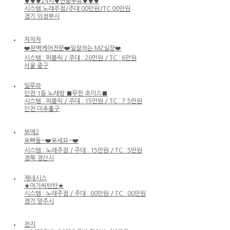
♥♥♥24시♥연중무휴♥♥♥
시스템:노래주점/주대:00만원/TC:00만원
경기 의정부시
차차차
❤️완벽케어전문❤️일잘하는 MZ실장❤️
시스템 : 퍼블릭 / 주대 : 20만원 / TC : 6만원
서울 중구
일루와
인천 1등 노래방 ■무한 초이스■
시스템 : 퍼블릭 / 주대 : 15만원 / TC : 7.5만원
인천 미추홀구
보애2
오빠들~❤️오세요~❤️
시스템 : 노래주점 / 주대 : 15만원 / TC : 5만원
경북 경산시
제네시스
★아가씨탄탄★
시스템 : 노래주점 / 주대 : 00만원 / TC : 00만원
경기 양주시
천지