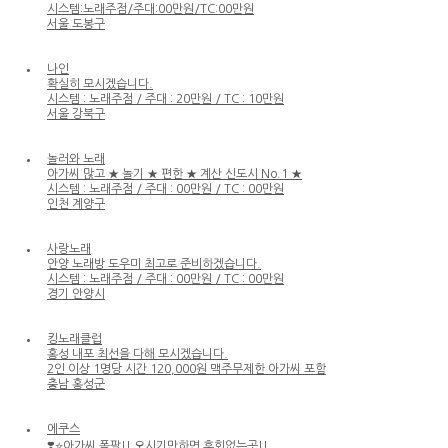
시스템:노래주점/주대:00만원/TC:00만원
서울 도봉구
나인
확실히 모시겠습니다.
시스템 : 노래주점 / 주대 : 20만원 / TC : 10만원
서울 강북구
놀러와 노래
아가씨 많고 ★ 놀기 ★ 편한 ★ 계산 신도시 No.1 ★
시스템 : 노래주점 / 주대 : 00만원 / TC : 00만원
인천 계양구
사랑노래
안양 노래방 도우미 최고로 준비하겠습니다.
시스템 : 노래주점 / 주대 : 00만원 / TC : 00만원
경기 안양시
킹노래클럽
홍성 내포 최선을 다해 모시겠습니다.
2인 이상 1명당 시간 120,000원 맥주무제한 아가씨 포함
충남 홍성군
에쿠스
❣️⭐아가씨 폭팔!! 오시기만하면 후회없는곳!!