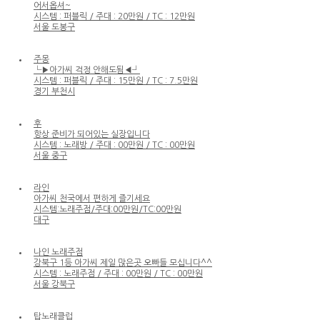
어서옵셔~
시스템 : 퍼블릭 / 주대 : 20만원 / TC : 12만원
서울 도봉구
주몽
└▶아가씨 걱정 안해도됨◀┘
시스템 : 퍼블릭 / 주대 : 15만원 / TC : 7.5만원
경기 부천시
후
항상 준비가 되어있는 실장입니다
시스템 : 노래방 / 주대 : 00만원 / TC : 00만원
서울 중구
라인
아가씨 천국에서 편하게 즐기세요
시스템:노래주점/주대:00만원/TC:00만원
대구
나인 노래주점
강북구 1등 아가씨 제일 많은곳 오빠들 모십니다^^
시스템 : 노래주점 / 주대 : 00만원 / TC : 00만원
서울 강북구
탑노래클럽