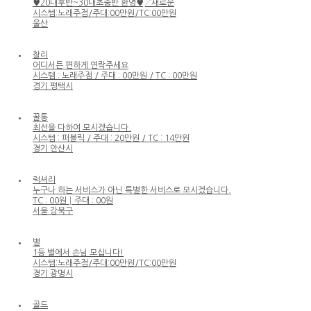
♥20대후반~30대초중반 환영♥↗새로운
시스템:노래주점/주대:00만원/TC:00만원
울산
찰리
어디서든 편하게 연락주세요
시스템 : 노래주점 / 주대 : 00만원 / TC : 00만원
경기 평택시
꿀통
최선을 다하여 모시겠습니다.
시스템 : 퍼블릭 / 주대 : 20만원 / TC : 14만원
경기 안산시
럭셔리
누구나 하는 서비스가 아닌 특별한 서비스로 모시겠습니다.
TC : 00원│주대 : 00원
서울 강북구
별
1등 별에서 손님 모십니다!
시스템:노래주점/주대:00만원/TC:00만원
경기 광명시
골드