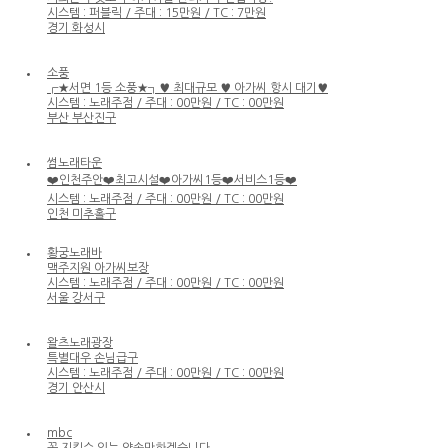
시스템 : 퍼블릭 / 주대 : 15만원 / TC : 7만원
경기 화성시
소풍
┏★서면 1등 소풍★┓♥ 최대규모 ♥ 아가씨 항시 대기♥
시스템 : 노래주점 / 주대 : 00만원 / TC : 00만원
부산 부산진구
썸노래타운
❤️인천주안❤️최고시설❤️아가씨1등❤️서비스1등❤️
시스템 : 노래주점 / 주대 : 00만원 / TC : 00만원
인천 미추홀구
황궁노래바
맥주지원 아가씨보장
시스템 : 노래주점 / 주대 : 00만원 / TC : 00만원
서울 강서구
왈츠노래광장
특별대우 손님급구
시스템 : 노래주점 / 주대 : 00만원 / TC : 00만원
경기 안산시
mbc
꼭 지킬수 있는 약속만하겠습니다