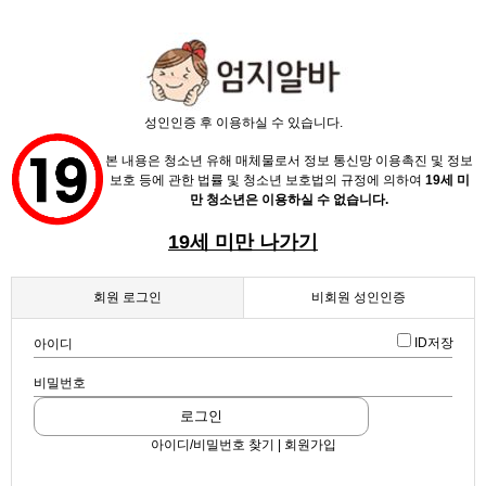
X
성인인증 후 이용하실 수 있습니다.
본 내용은 청소년 유해 매체물로서 정보 통신망 이용촉진 및 정보
보호 등에 관한 법률 및 청소년 보호법의 규정에 의하여
19세 미
만 청소년은 이용하실 수 없습니다.
19세 미만 나가기
채용정보
인재정보
회원 로그인
비회원 성인인증
일반 업소정보
업소정보
ID저장
아이디
골드플레이스
역삼 골드플레이스바 최고급시설
비밀번호
서비스안내
시스템 : BAR / 주대 : 글렌버기12y 40 발베니12y 55 로알 21y 100
서울 강남구
로그인
아이디/비밀번호 찾기 | 회원가입
무비스타
퇴근후 사람 사는 이야기 나누어요~