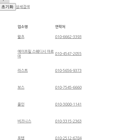
상세검색
업소명
연락처
왈츠
010-6662-3393
에이프릴 스웨디시 아로
010-4547-2055
마
라스트
010-5656-9373
보스
010-7545-6660
올인
010-3000-1141
비즈니스
010-3315-2363
포텐
010-2512-6784