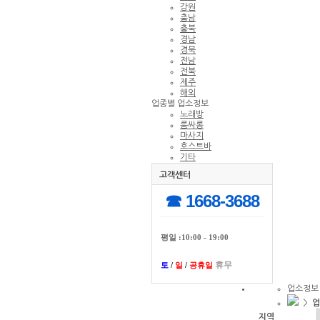
강원
충남
충북
경남
경북
전남
전북
제주
해외
업종별 업소정보
노래방
룸싸롱
마사지
호스트바
기타
고객센터
☎ 1668-3688
평일 :10:00 - 19:00
휴무
토
/
일
/
공휴일
업소정보
>
업
지역