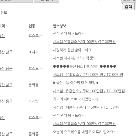
소정보
지역
업종
업소정보
선수 넘처 남 ~노래~
울산
호스트바
시스템:유흥업소/주대:00만원/TC:00만원
시원하게 한번 받아보세요
울산 남구
마사지
시스템:마사지/코스가격:문의
●●●●●울산 No.1 호스트바●●●●●
울산 남구
호스트바
시스템 : 유흥업소 / 주대 : 00만원 / TC 00만원
▶울산 1등 아가씨 대거 영입◀
울산 남구
룸싸롱
시스템 : 유흥업소 / 주대 : 00만원 / TC : 00만원
최고의 서비스로 모시겠습니다.
울산 동구
노래방
시스템 : 퍼블릭 / 주대 : 15만원 / TC : 5만원
선수 넘처 남 ~노래~
울산
호스트바
시스템:유흥업소/주대:00만원/TC:00만원
오늘의 스트레스를 내일로 미루지 말아요~
울산 남구
룸싸롱