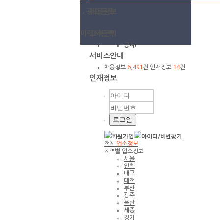
광고등록
채용정보
이력서등록
고객문의
공지
l
서비스안내
채용정보
6,491
건
|
인재정보
14
건
인재정보
회원가입
아이디/
비번찾기
전체
업소정보
지역별 업소정보
서울
인천
대구
대전
부산
광주
울산
세종
경기