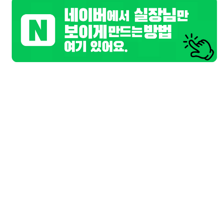
트워터
기본정보
업소명
궁전 (미남클럽)
담당자
궁전 (미남클럽) 담당
연락처
010-8605-1582
위치
서울 마포구
업체주소
.
홈페이지
mapohobba.co.kr
업무시간
저녁9시~새벽3시까지
간단설명
시스템:유흥업소/주대:00만원/TC:00만원
상세 동영상구인
신림동 호빠 형님 모십니다