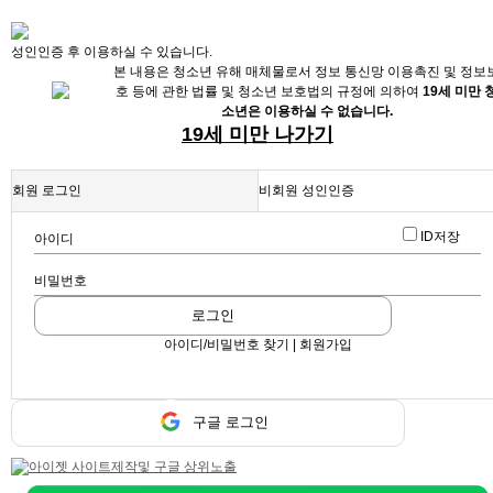
X
성인인증 후 이용하실 수 있습니다.
본 내용은 청소년 유해 매체물로서 정보 통신망 이용촉진 및 정보
호 등에 관한 법률 및 청소년 보호법의 규정에 의하여
19세 미만 
소년은 이용하실 수 없습니다.
19세 미만 나가기
회원 로그인
비회원 성인인증
ID저장
아이디
채용정보
비밀번호
로그인
인재정보
업데이트 2024-03-12 13:49:57
아이디/비밀번호 찾기 | 회원가입
형님 모십니다
업소정보
스크랩
|
신고
|
쪽지
|
공유
서비스안내
구글 로그인
공유하기
구글
페이스북