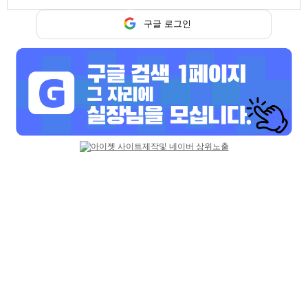
기본정보
구글 로그인
업소명
궁전 (미남클럽)
담당자
궁전 (미남클럽) 담당
연락처
010-8605-1582
위치
서울 마포구
업체주소
.
홈페이지
mapohobba.co.kr
업무시간
저녁9시~새벽3시까지
간단설명
시스템:유흥업소/주대:00만원/TC:00만원
상세 동영상구인
신림동 호빠 형님 모십니다
궁전 (미남클럽)