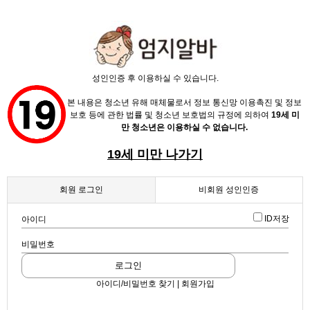
X
성인인증 후 이용하실 수 있습니다.
본 내용은 청소년 유해 매체물로서 정보 통신망 이용촉진 및 정보
보호 등에 관한 법률 및 청소년 보호법의 규정에 의하여
19세 미
만 청소년은 이용하실 수 없습니다.
19세 미만 나가기
채용정보
인재정보
회원 로그인
비회원 성인인증
업데이트 2024-03-12 13:49:57
형님 모십니다
업소정보
ID저장
아이디
스크랩
|
신고
|
쪽지
|
공유
비밀번호
서비스안내
공유하기
로그인
구글
아이디/비밀번호 찾기 | 회원가입
페이스북
트워터