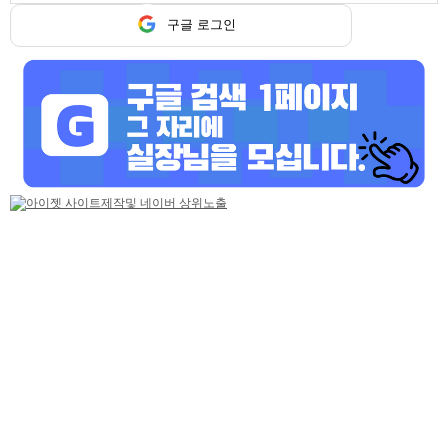
구글
구글 로그인
페이스북
트워터
기본정보
업소명
화이트
담당자
화이트 담당
연락처
010-8011-7439
위치
광주 서구
업체주소
.
홈페이지
https://gjtouch.co.kr/
업무시간
밤 9시 30분 ~
간단설명
시스템 : 유흥업소 / 주대 : 00만원 / TC : 00만원
상세 동영상구인
치평동호스트바
누나 언제 올껀데?