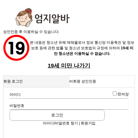
X
성인인증 후 이용하실 수 있습니다.
본 내용은 청소년 유해 매체물로서 정보 통신망 이용촉진 및 정보
보호 등에 관한 법률 및 청소년 보호법의 규정에 의하여
19세 미
만 청소년은 이용하실 수 없습니다.
19세 미만 나가기
채용정보
회원 로그인
비회원 성인인증
인재정보
업데이트 2024-07-20 12:27:53
ID저장
아이디
광주 치평동 1등 가게에서 손님을 목빠지게 기다립니다ㅎㅎ
업소정보
스크랩
|
신고
|
쪽지
|
공유
비밀번호
서비스안내
화이트
로그인
호스트바
아이디/비밀번호 찾기 | 회원가입
공유하기