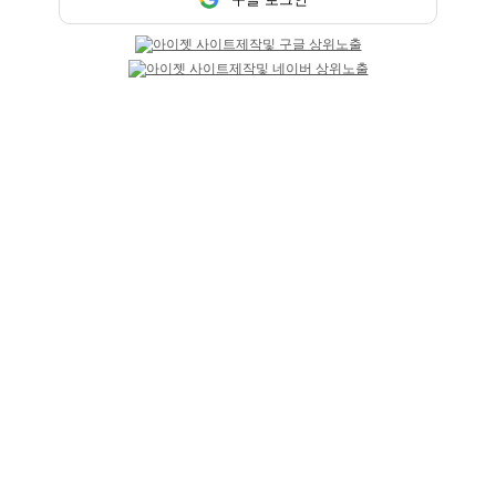
구글
페이스북
트워터
기본정보
업소명
화이트
담당자
화이트 담당
연락처
010-8011-7439
위치
광주 서구
업체주소
.
홈페이지
https://gjtouch.co.kr/
업무시간
밤 9시 30분 ~
간단설명
시스템 : 유흥업소 / 주대 : 00만원 / TC : 00만원
상세 동영상구인