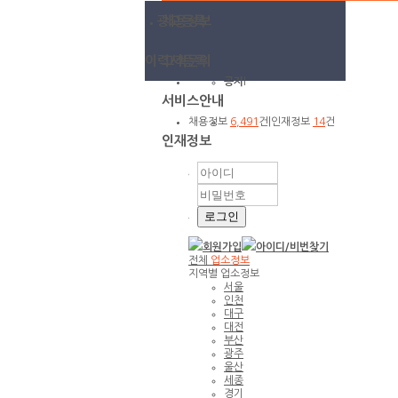
광고등록
채용정보
이력서등록
고객문의
공지
l
서비스안내
채용정보
6,491
건
|
인재정보
14
건
인재정보
회원가입
아이디/
비번찾기
전체
업소정보
지역별 업소정보
서울
인천
대구
대전
부산
광주
울산
세종
경기