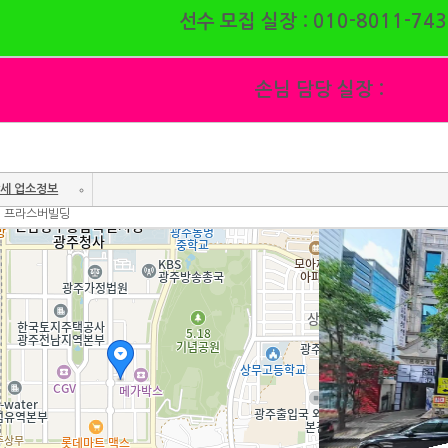
선수 모집 실장 :
010-8011-743
손님 담당 실장 :
세 업소정보
, 프라스버빌딩
시
시