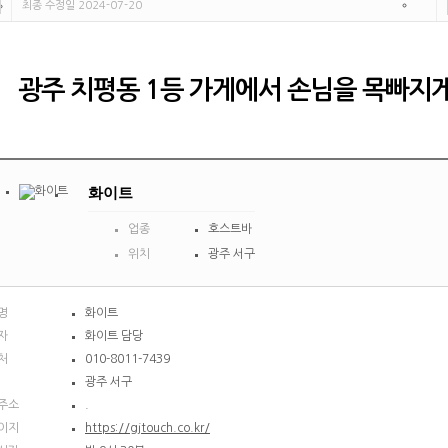
최종 수정일 2024-07-20
광주 치평동 1등 가게에서 손님을 목빠지
화이트
업종
호스트바
위치
광주 서구
명
화이트
자
화이트 담당
처
010-8011-7439
광주 서구
주소
.
이지
https://gjtouch.co.kr/