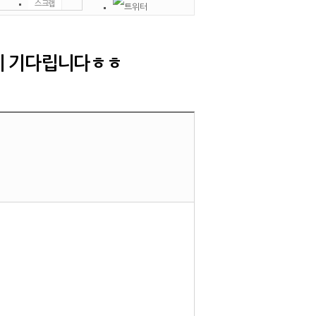
스크랩
인쇄
신고
쪽지
게 기다립니다ㅎㅎ