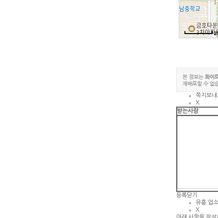
2
본 정보는
화이
재배포할 수 없
쪽지보내
X
받는사람
등록
닫기
유흥 업
X
아래 사항을 작성