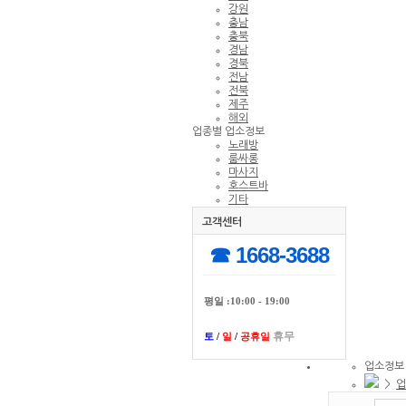
강원
충남
충북
경남
경북
전남
전북
제주
해외
업종별 업소정보
노래방
룸싸롱
마사지
호스트바
기타
고객센터
☎ 1668-3688
평일 :10:00 - 19:00
휴무
토
/
일
/
공휴일
업소정보
>
업